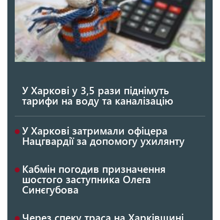
У Харкові у 3,5 рази піднімуть
тарифи на воду та каналізацію
У Харкові затримали офіцера
Нацгвардії за допомогу ухилянту
Кабмін погодив призначення
шостого заступника Олега
Синєгубова
Через спеку траса на Харківщині