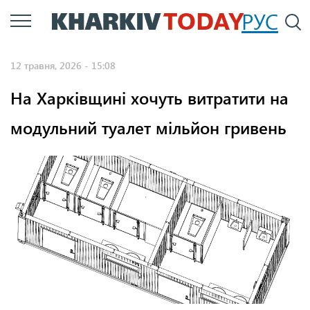
Перейти
РУС
П
до
основного
12 травня, 2026 - 15:08
вмісту
На Харківщині хочуть витратити на
модульний туалет мільйон гривень
Фото: ХАЦ