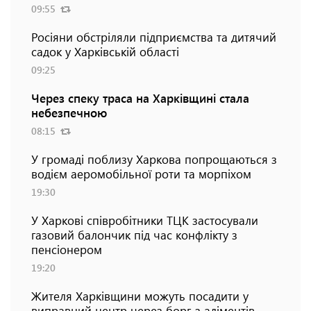
09:55
Росіяни обстріляли підприємства та дитячий
садок у Харківській області
09:25
Через спеку траса на Харківщині стала
небезпечною
08:15
У громаді поблизу Харкова попрощаються з
водієм аеромобільної роти та морпіхом
19:30
У Харкові співробітники ТЦК застосували
газовий балончик під час конфлікту з
пенсіонером
19:20
Жителя Харківщини можуть посадити у
виправний центр через борг з аліментів