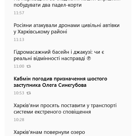
побудувати два падел-корти
11:57
Росіяни атакували дронами цивільні автівки
у Харківському районі
11:13
Гідромасажний басейн і джакузі: чи є
реальні відмінності насправді ℗
11:00
Кабмін погодив призначення шостого
заступника Олега Синєгубова
10:53
Харків'яни просять поставити у транспорті
системи екстреного сповіщення
10:28
Харків'янам повернули озеро