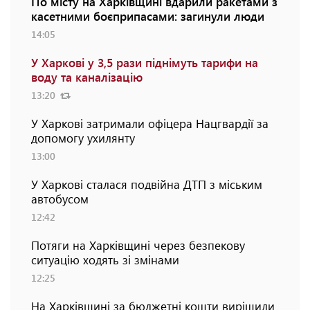
По місту на Харківщині вдарили ракетами з
касетними боєприпасами: загинули люди
14:05
У Харкові у 3,5 рази піднімуть тарифи на
воду та каналізацію
13:20
У Харкові затримали офіцера Нацгвардії за
допомогу ухилянту
13:00
У Харкові сталася подвійна ДТП з міським
автобусом
12:42
Потяги на Харківщині через безпекову
ситуацію ходять зі змінами
12:25
На Харківщині за бюджетні кошти вирішили