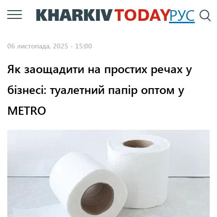
Перейти
РУС
П
до
основного
06 листопада, 2025 - 15:00
вмісту
Як заощадити на простих речах у
бізнесі: туалетний папір оптом у
METRO