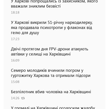
У Харкові попрощались із захисником, якого
вважали зниклим безвісті
18:18
У Харкові викрили 51-річну наркодилерку,
яка продавала психотропи у флаконах від
гелю для душу
17:23
Двічі протягом дня FPV-дрони атакують
автівки у селищі на Харківщині
16:09
Семеро молодиків вчинили погром у
гуртожитку Харкова та отримали підозри
15:08
Безпілотник вбив чоловіка на Харківщині
14:26
У громаді на Харківщині оголосили жалобу