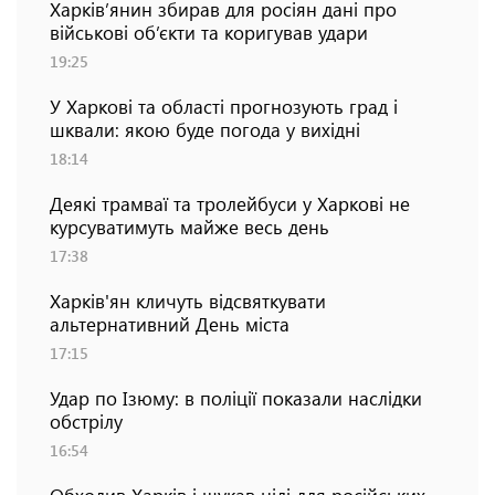
Харків’янин збирав для росіян дані про
військові об’єкти та коригував удари
19:25
У Харкові та області прогнозують град і
шквали: якою буде погода у вихідні
18:14
Деякі трамваї та тролейбуси у Харкові не
курсуватимуть майже весь день
17:38
Харків'ян кличуть відсвяткувати
альтернативний День міста
17:15
Удар по Ізюму: в поліції показали наслідки
обстрілу
16:54
Обходив Харків і шукав цілі для російських