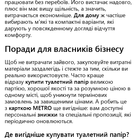
працювати без перебоїв. Його вистачає надовго,
плюс він має вищу щільність, а значить,
витрачається економніше.
Для дому
ж частіше
вибирають м'які та компактні варіанти, які
дарують у повсякденному догляді відчуття
комфорту.
Поради для власників бізнесу
Щоб не витрачати зайвого, закуповуйте витратні
матеріали заздалегідь і стежте за тим, скільки ви
реально використовуєте. Часто краще
відразу
купити туалетний папір
великою
партією, хорошої якості та за розумною ціною в
одному місті, щоб уникнути термінових
замовлень за завищеними цінами. А робить це
з
карткою METRO
ще вигідніше: вам доступні
персональні
знижки
та спеціальні пропозиції, які
періодично оновлюються.
Де вигідніше купувати туалетний папір?