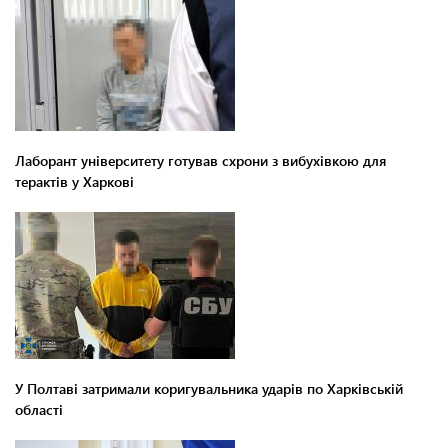
Лаборант університету готував схрони з вибухівкою для
терактів у Харкові
У Полтаві затримали коригувальника ударів по Харківській
області