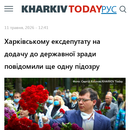
Перейти
РУС
П
до
основного
11 травня, 2026 - 12:41
вмісту
Харківському ексдепутату на
додачу до державної зради
повідомили ще одну підозру
Фото: Сергій Козлов/KHARKIV Today