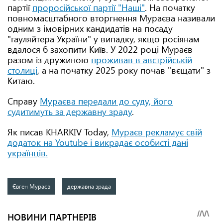
партії
проросійської партії "Наші"
. На початку
повномасштабного вторгнення Мураєва називали
одним з імовірних кандидатів на посаду
"гауляйтера України" у випадку, якщо росіянам
вдалося б захопити Київ. У 2022 році Мураєв
разом із дружиною
проживав в австрійській
столиці
, а на початку 2025 року почав "вєщати" з
Китаю.
Справу
Мураєва передали до суду, його
судитимуть за державну зраду
.
Як писав KHARKIV Today,
Мураєв рекламує свій
додаток на Youtube і викрадає особисті дані
українців.
Євген Мураєв
державна зрада