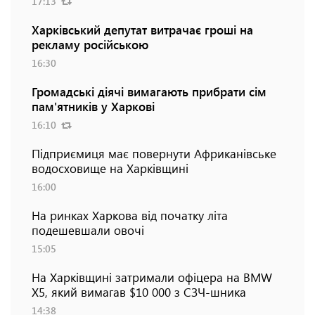
17:13
Харківський депутат витрачає гроші на
рекламу російською
16:30
Громадські діячі вимагають прибрати сім
пам'ятників у Харкові
16:10
Підприємиця має повернути Африканівське
водосховище на Харківщині
16:00
На ринках Харкова від початку літа
подешевшали овочі
15:05
На Харківщині затримали офіцера на BMW
Х5, який вимагав $10 000 з СЗЧ-шника
14:38