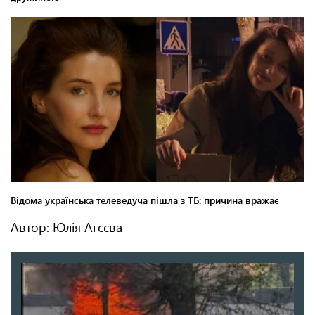
Автор: Юлія Агєєва