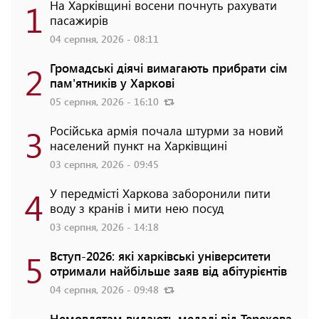
1
На Харківщині восени почнуть рахувати
пасажирів
04 серпня, 2026 - 08:11
2
Громадські діячі вимагають прибрати сім
пам'ятників у Харкові
05 серпня, 2026 - 16:10
3
Російська армія почала штурми за новий
населений пункт на Харківщині
03 серпня, 2026 - 09:45
4
У передмісті Харкова заборонили пити
воду з кранів і мити нею посуд
03 серпня, 2026 - 14:18
5
Вступ-2026: які харківські університети
отримали найбільше заяв від абітурієнтів
04 серпня, 2026 - 09:48
Немовлятам видають медалі від Терехова