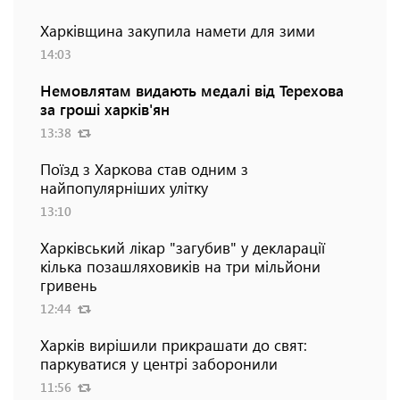
Харківщина закупила намети для зими
14:03
Немовлятам видають медалі від Терехова
за гроші харків'ян
13:38
Поїзд з Харкова став одним з
найпопулярніших улітку
13:10
Харківський лікар "загубив" у декларації
кілька позашляховиків на три мільйони
гривень
12:44
Харків вирішили прикрашати до свят:
паркуватися у центрі заборонили
11:56