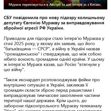
Мураєв переховується в Австрії та дає інтерв`ю з Китаю.
СБУ повідомила
про нову підозру колишньому
депутату Євгенію Мураєву за виправдовування
збройної агресії РФ України.
Приводом для підозри стало інтерв’ю Мураєва у
січні 2025 року, у якому він заявив, що його
"батьківщина — СРСР", а війну в Україні назвав
"громадянською" і стверджував, що між собою
нібито воюють громадяни однієї країни. У цьому
ж інтерв’ю Мураєв казав, що Росію "втягнули у
цю війну".
"Також екснардеп розповсюджував фейки про
внутрішню ситуацію в Україні, закликав її
громадян скласти зброю перед рашистами і
виправдовував тимчасове захоплення частини
території нашої держави. Крім цього, до
заборони підконтрольного Мураєву телеканалу
"Наш", він масово використовував медіаресурс