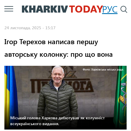
Перейти
РУС
П
до
основного
24 листопада, 2025 - 15:17
вмісту
Ігор Терехов написав першу
авторську колонку: про що вона
Фото: Харківська міська рада.
Міський голова Харкова дебютував як колумніст
всеукраїнського видання.