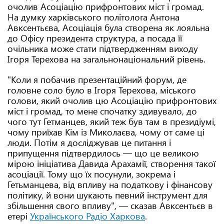
очолив Асоціацію прифронтових міст і громад.
На думку харківського політолога Антона
Авксентьєва, Асоціація була створена як лояльна
до Офісу президента структура, а посада її
очільника може стати підтвердженням виходу
Ігоря Терехова на загальнонаціональний рівень.
"Коли я побачив презентаційний форум, де
головне соло було в Ігоря Терехова, міського
голови, який очолив цю Асоціацію прифронтових
міст і громад, то мене спочатку здивувало, до
чого тут Гетманцев, який теж був там в президіумі,
чому приїхав Кім із Миколаєва, чому от саме ці
люди. Потім я досліджував це питання і
припущення підтвердилось — що це великою
мірою ініціатива Давида Арахамії, створення такої
асоціації. Тому що їх посунули, зокрема і
Гетьманцева, від впливу на податкову і фінансову
політику, й вони шукають певний інструмент для
збільшення свого впливу", — сказав Авксентьєв в
етері
Українського Радіо Харкова
.