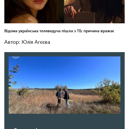
Автор: Юлія Агєєва