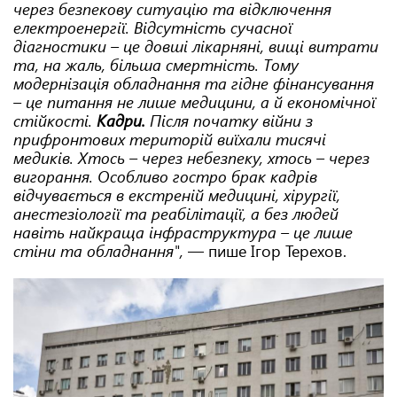
через безпекову ситуацію та відключення
електроенергії. Відсутність сучасної
діагностики – це довші лікарняні, вищі витрати
та, на жаль, більша смертність. Тому
модернізація обладнання та гідне фінансування
– це питання не лише медицини, а й економічної
стійкості.
Кадри.
Після початку війни з
прифронтових територій виїхали тисячі
медиків. Хтось – через небезпеку, хтось – через
вигорання. Особливо гостро брак кадрів
відчувається в екстреній медицині, хірургії,
анестезіології та реабілітації, а без людей
навіть найкраща інфраструктура – це лише
стіни та обладнання",
—
пише Ігор Терехов.