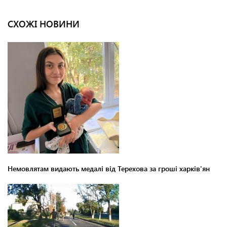
СХОЖІ НОВИНИ
Немовлятам видають медалі від Терехова за гроші харків'ян