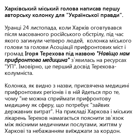
Харківський міський голова написав першу
авторську колонку для "Української правди".
Уранці 24 листопада, коли Харків оговтувався
після масованого російського обстрілу, під час
якого загинули четверо людей, колонка міського
голови та голови Асоціації прифронтових міст і
громад
Ігоря Терехова під назвою
"Навіщо нам
прифронтова медицина"
з`явилась на ресурсах
"УП". Імовірно, це перший досвід Терехова-
колумніста.
Колонка, як видно з назви, присвячена медицині
прифронтових регіонів і в ній йдеться про те,
чому "не можна сприймати прифронтову
медицину як сферу, що потребує "зайвих
державних витрат". На прикладі Харкова і міських
лікарень Терехов намагається пояснити зв`язок
між якісними медичними послугами, життям у
Харкові та небажанням виїжджати за кордон.