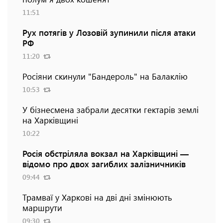
11:51
Рух потягів у Лозовій зупинили після атаки
РФ
11:20
Росіяни скинули "Бандероль" на Балаклію
10:53
У бізнесмена забрали десятки гектарів землі
на Харківщині
10:22
Росія обстріляла вокзал на Харківщині —
відомо про двох загиблих залізничників
09:44
Трамваї у Харкові на дві дні змінюють
маршрути
09:30