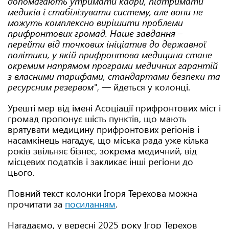
допомагають утримати кадри, підтримати
медиків і стабілізувати систему, але вони не
можуть комплексно вирішити проблеми
прифронтових громад. Наше завдання –
перейти від точкових ініціатив до державної
політики, у якій прифронтова медицина стане
окремим напрямом програми медичних гарантій
з власними тарифами, стандартами безпеки та
ресурсним резервом"
, — йдеться у колонці.
Урешті мер від імені Асоціації прифронтових міст і
громад пропонує шість пунктів, що мають
врятувати медицину прифронтових регіонів і
насамкінець нагадує, що міська рада уже кілька
років звільняє бізнес, зокрема медичний, від
місцевих податків і закликає інші регіони до
цього.
Повний текст колонки Ігоря Терехова можна
прочитати за
посиланням
.
Нагадаємо, у вересні 2025 року Ігор Терехов