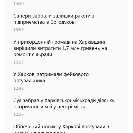
14:30
Сапери забрали залишки ракети з
підприємства в Богодухові
13:55
У прикордонній громаді на Харківщині
вирішили витратити 1,7 млн гривень на
ремонт сільради
13:13
У Харкові затримали фейкового
рятувальника
12:48
Суд забрав у Харківської міськради ділянку
історичної землі у центрі міста
12:26
Обпечений носик: у Харкові врятували з
полум`я двох кошенят