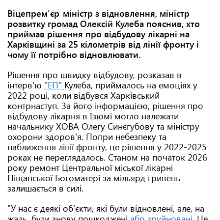
Віцепрем'єр-міністр з відновлення, міністр
розвитку громад Олексій Кулеба пояснив, хто
приймав рішення про відбудову лікарні на
Харківщині за 25 кілометрів від лінії фронту і
чому її потрібно відновлювати.
Рішення про швидку відбудову, розказав в
інтерв'ю
"ЕП"
Кулеба, приймалось на емоціях у
2022 році, коли відбувся Харківський
контрнаступ. За його інформацією, рішення про
відбудову лікарня в Ізюмі могло належати
начальнику ХОВА Олегу Синєгубову та міністру
охорони здоров'я. Попри небезпеку та
наближення лінії фронту, це рішення у 2022-2025
роках не переглядалось. Станом на початок 2026
року ремонт Центральної міської лікарні
Піщанської Богоматері за мільярд гривень
залишається в силі.
"У нас є деякі об'єкти, які були відновлені, але, на
жаль, були знову пошкоджені
або зруйновані
. Це