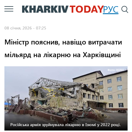
Перейти
РУС
П
до
основного
08 січня, 2026 - 07:25
вмісту
Міністр пояснив, навіщо витрачати
мільярд на лікарню на Харківщині
Фото: ХОВА.
Російська армія зруйнувала лікарню в Ізюмі у 2022 році.