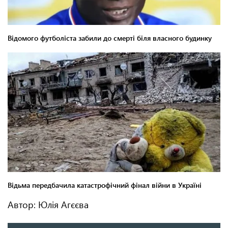
Автор: Юлія Агєєва