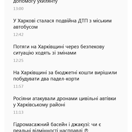
допомогу ухилянту
13:00
У Харкові сталася подвійна ДТП з міським
автобусом
12:42
Потяги на Харківщині через безпекову
ситуацію ходять зі змінами
12:25
На Харківщині за бюджетні кошти вирішили
побудувати два падел-корти
11:57
Росіяни атакували дронами цивільні автівки
у Харківському районі
11:13
Гідромасажний басейн і джакузі: чи є
реальні відмінності насправді ℗