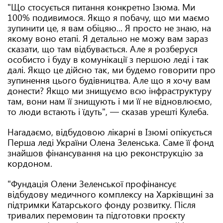
"Що стосується питання конкретно Ізюма. Ми
100% подивимося. Якщо я побачу, що ми маємо
зупинити це, я вам обіцяю... Я просто не знаю, на
якому воно етапі. Я детально не можу вам зараз
сказати, що там відбувається. Але я розберуся
особисто і буду в комунікації з першою леді і так
далі. Якщо це дійсно так, ми будемо говорити про
зупинення цього будівництва. Але що я хочу вам
донести? Якщо ми знищуємо всю інфраструктуру
там, вони нам її знищують і ми її не відновлюємо,
то люди встають і їдуть", — сказав урешті Кулеба.
Нагадаємо, відбудовою лікарні в Ізюмі опікується
Перша леді України Олена Зеленська. Саме її фонд
знайшов фінансування на цю реконструкцію за
кордоном.
"Фундація Олени Зеленської профінансує
відбудову медичного комплексу на Харківщині за
підтримки Катарського фонду розвитку. Після
тривалих перемовин та підготовки проєкту