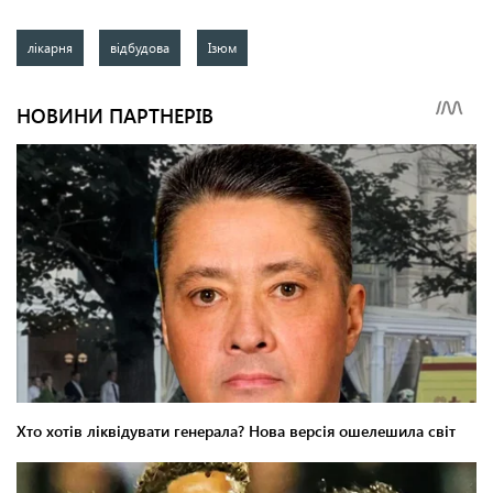
лікарня
відбудова
Ізюм