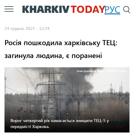
Перейти
РУС
П
до
основного
24 грудня, 2025 - 12:24
вмісту
Росія пошкодила харківську ТЕЦ:
загинула людина, є поранені
Ілюстративне фото: KHARKIV Today
Ворог четвертий рік намагається знищити ТЕЦ-5 у
передмісті Харкова.