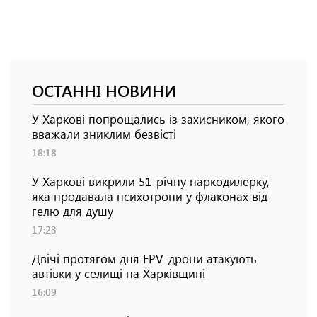
ОСТАННІ НОВИНИ
У Харкові попрощались із захисником, якого
вважали зниклим безвісті
18:18
У Харкові викрили 51-річну наркодилерку,
яка продавала психотропи у флаконах від
гелю для душу
17:23
Двічі протягом дня FPV-дрони атакують
автівки у селищі на Харківщині
16:09