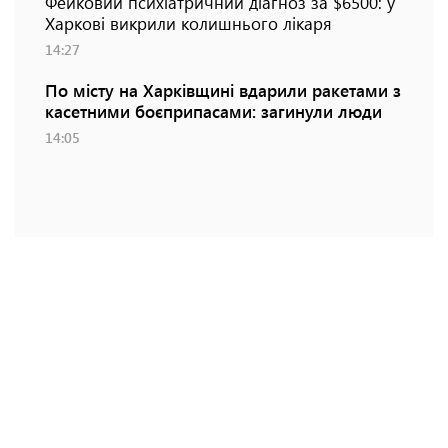
Фейковий психіатричний діагноз за $6500: у
Харкові викрили колишнього лікаря
14:27
По місту на Харківщині вдарили ракетами з
касетними боєприпасами: загинули люди
14:05