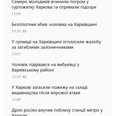
Семеро молодиків вчинили погром у
гуртожитку Харкова та отримали підозри
15:08
Безпілотник вбив чоловіка на Харківщині
14:26
У громаді на Харківщині оголосили жалобу
за загиблими залізничниками
13:03
Чоловік підірвався на вибухівці у
Харківському районі
12:10
У Харкові загасили пожежу на складі
видавництва після ворожої атаки
11:08
Дрон росіян влучив поблизу станції метро у
Харкові