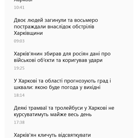
10:41
Двоє людей загинули та восьмеро
постраждали внаслідок обстрілів
Харківщини
09:03
Харків’янин збирав для росіян дані про
військові об’єкти та коригував удари
19:25
У Харкові та області прогнозують град і
шквали: якою буде погода у вихідні
18:14
Деякі трамваї та тролейбуси у Харкові не
курсуватимуть майже весь день
17:38
Харків'ян кличуть відсвяткувати