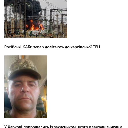
Російські КАБи тепер долітають до харківської ТЕЦ
У Харкові попрощались із захисником, якого вважали зниклим