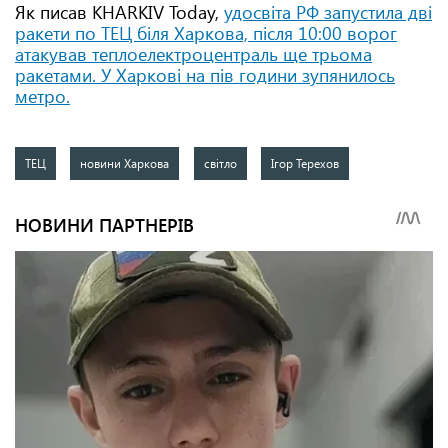
Як писав KHARKIV Today,
удосвіта РФ запустила дві
ракети по ТЕЦ біля Харкова, після 10:00 ворог
атакував теплоелектроцентраль ще трьома
ракетами. У Харкові на пів години зупянилось
метро.
ТЕЦ
новини Харкова
світло
Ігор Терехов