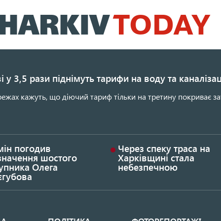
Перейти
до
основного
вмісту
і у 3,5 рази піднімуть тарифи на воду та каналіза
ежах кажуть, що діючий тариф тільки на третину покриває за
мін погодив
Через спеку траса на
значення шостого
Харківщині стала
упника Олега
небезпечною
єгубова