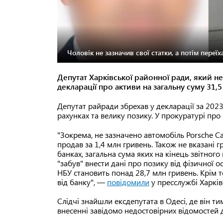
Чоловік не зазначив свої статки, а потім переїх
Депутат Харківської районної ради, який 
декларації про активи на загальну суму 31,5
Депутат райради збрехав у декларації за 2023
рахунках та велику позику. У прокуратурі про
"Зокрема, не зазначено автомобіль Porsche Ca
продав за 1,4 млн гривень. Також не вказані 
банках, загальна сума яких на кінець звітног
"забув" внести дані про позику від фізичної о
НБУ становить понад 28,7 млн гривень. Крім т
від банку", —
повідомили
у пресслужбі Харків
Слідчі знайшли ексдепутата в Одесі, де він 
внесенні завідомо недостовірних відомостей до 