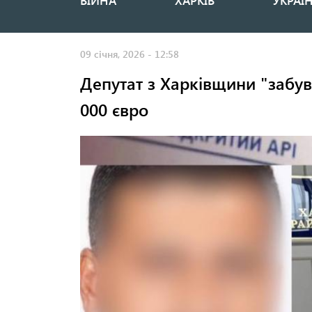
ВІЙНА
ХАРКІВ
УКРАЇ
Основная
навигация
09 січня, 2026 - 12:58
Депутат з Харківщини "забув"
000 євро