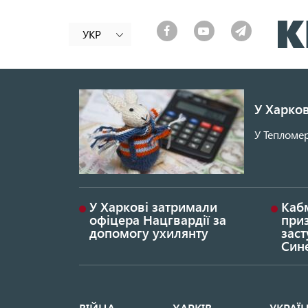
УКР
У Харков
У Тепломер
У Харкові затримали
Каб
офіцера Нацгвардії за
при
допомогу ухилянту
заст
Син