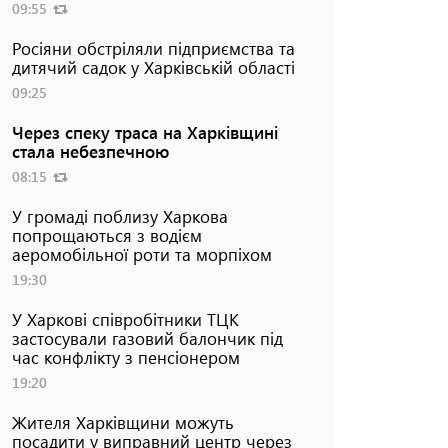
09:55
Росіяни обстріляли підприємства та
дитячий садок у Харківській області
09:25
Через спеку траса на Харківщині
стала небезпечною
08:15
У громаді поблизу Харкова
попрощаються з водієм
аеромобільної роти та морпіхом
19:30
У Харкові співробітники ТЦК
застосували газовий балончик під
час конфлікту з пенсіонером
19:20
Жителя Харківщини можуть
посадити у виправний центр через