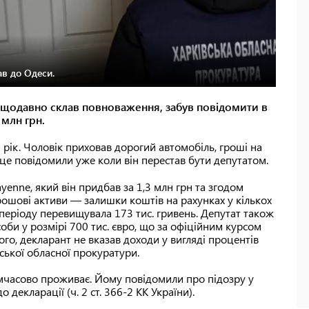
ав до Одеси.
нещодавно склав повноваження, забув повідомити в
 млн грн.
 рік. Чоловік приховав дорогий автомобіль, гроші на
 це повідомили уже коли він перестав бути депутатом.
yenne, який він придбав за 1,3 млн грн та згодом
грошові активи — залишки коштів на рахунках у кількох
о періоду перевищувала 173 тис. гривень. Депутат також
соби у розмірі 700 тис. євро, що за офіційним курсом
ого, декларант не вказав доходи у вигляді процентів
ської обласної прокуратури.
тимчасово проживає. Йому повідомили про підозру у
декларації (ч. 2 ст. 366‑2 КК України).