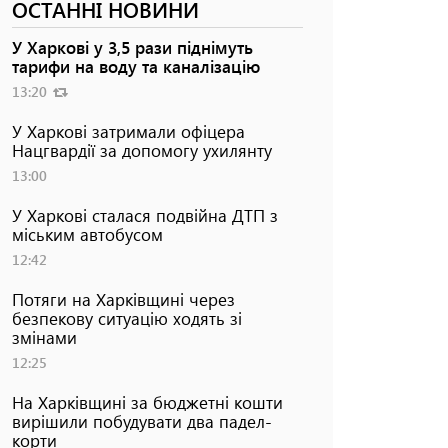
ОСТАННІ НОВИНИ
У Харкові у 3,5 рази піднімуть
тарифи на воду та каналізацію
13:20
У Харкові затримали офіцера
Нацгвардії за допомогу ухилянту
13:00
У Харкові сталася подвійна ДТП з
міським автобусом
12:42
Потяги на Харківщині через
безпекову ситуацію ходять зі
змінами
12:25
На Харківщині за бюджетні кошти
вирішили побудувати два падел-
корти