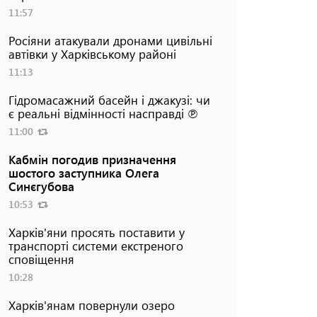
11:57
Росіяни атакували дронами цивільні
автівки у Харківському районі
11:13
Гідромасажний басейн і джакузі: чи
є реальні відмінності насправді ℗
11:00
Кабмін погодив призначення
шостого заступника Олега
Синєгубова
10:53
Харків'яни просять поставити у
транспорті системи екстреного
сповіщення
10:28
Харків'янам повернули озеро