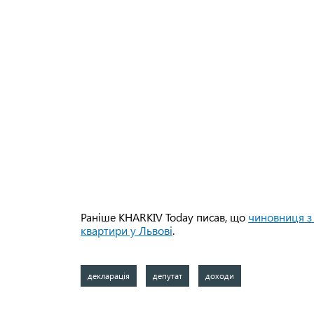
Раніше KHARKIV Today писав, що
чиновниця з 
квартири у Львові
.
декларація
депутат
доходи