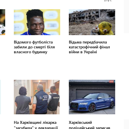
На Харківщині лікарка
Харківський
"загубила" у декларації
поліцейський записав