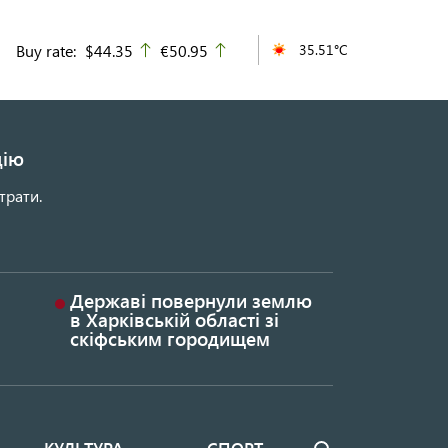
Buy rate:
$44.35
€50.95
35.51°C
up
up
цію
трати.
Державі повернули землю
в Харківській області зі
скіфським городищем