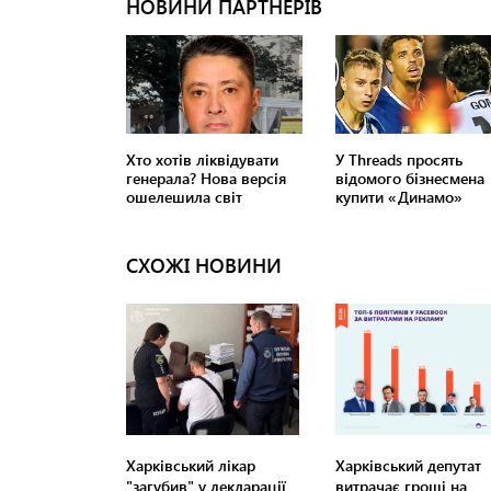
СХОЖІ НОВИНИ
Харківський лікар
Харківський депутат
"загубив" у декларації
витрачає гроші на