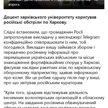
ворога.
Доцент харківського університету коригував
російські обстріли по Харкову.
Слідчі встановили, що громадянин Росії
запропонував викладачу у месенджері Telegram
конфіденційно співпрацювати із ним, той
погодився. Викладач вишу займався збором і
передачею росіянину інформації про
переміщення українських військових та місце
знаходження фортифікаційних споруд у Харкові,
фіксував наслідки ракетних атак по харківському
оборонному підприємству, здавав інформацію
про колег. Він це робив одразу після пар у виші,
про що звітував російським кураторам.
"Крім того, зрадник відстежував діяльність
іноземних волонтерських організацій в обласному
центрі. На завдання росіянина обвинувачений
зібрав та надіслав дані про політичну позицію