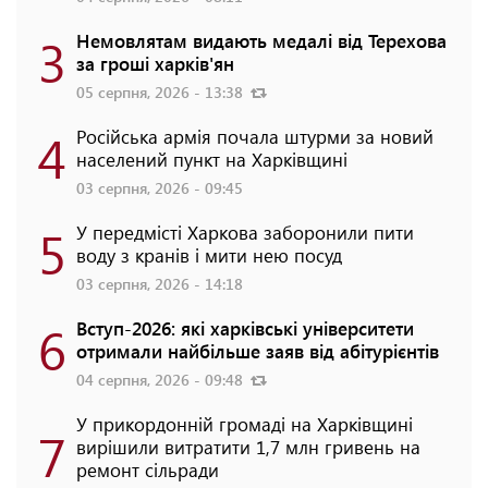
3
Немовлятам видають медалі від Терехова
за гроші харків'ян
05 серпня, 2026 - 13:38
4
Російська армія почала штурми за новий
населений пункт на Харківщині
03 серпня, 2026 - 09:45
5
У передмісті Харкова заборонили пити
воду з кранів і мити нею посуд
03 серпня, 2026 - 14:18
6
Вступ-2026: які харківські університети
отримали найбільше заяв від абітурієнтів
04 серпня, 2026 - 09:48
У прикордонній громаді на Харківщині
7
вирішили витратити 1,7 млн гривень на
ремонт сільради