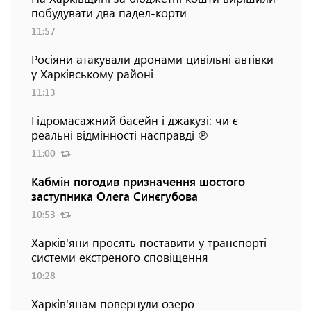
побудувати два падел-корти
11:57
Росіяни атакували дронами цивільні автівки
у Харківському районі
11:13
Гідромасажний басейн і джакузі: чи є
реальні відмінності насправді ℗
11:00
Кабмін погодив призначення шостого
заступника Олега Синєгубова
10:53
Харків'яни просять поставити у транспорті
системи екстреного сповіщення
10:28
Харків'янам повернули озеро