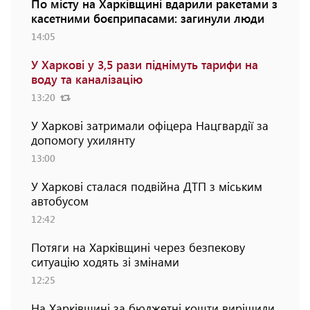
По місту на Харківщині вдарили ракетами з
касетними боєприпасами: загинули люди
14:05
У Харкові у 3,5 рази піднімуть тарифи на
воду та каналізацію
13:20
У Харкові затримали офіцера Нацгвардії за
допомогу ухилянту
13:00
У Харкові сталася подвійна ДТП з міським
автобусом
12:42
Потяги на Харківщині через безпекову
ситуацію ходять зі змінами
12:25
На Харківщині за бюджетні кошти вирішили