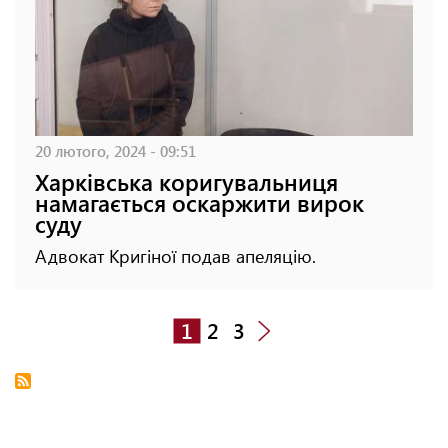
20 лютого, 2024 - 09:51
Харківська коригувальниця
намагається оскаржити вирок
суду
Адвокат Кригіної подав апеляцію.
1
2
3