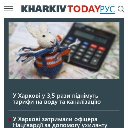
Перейти
РУС
П
до
основного
вмісту
У Харкові у 3,5 рази піднімуть
тарифи на воду та каналізацію
У Харкові затримали офіцера
Нацгвардії за допомогу ухилянту