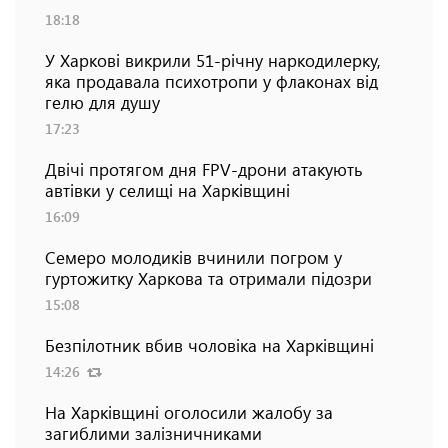
18:18
У Харкові викрили 51-річну наркодилерку,
яка продавала психотропи у флаконах від
гелю для душу
17:23
Двічі протягом дня FPV-дрони атакують
автівки у селищі на Харківщині
16:09
Семеро молодиків вчинили погром у
гуртожитку Харкова та отримали підозри
15:08
Безпілотник вбив чоловіка на Харківщині
14:26
На Харківщині оголосили жалобу за
загиблими залізничниками