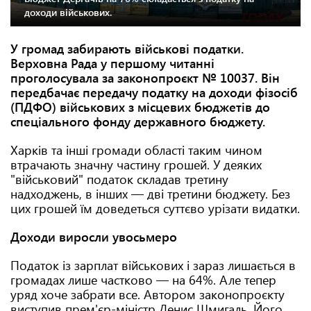
доходи військових.
У громад забирають військові податки.
Верховна Рада у першому читанні
проголосувала за законопроєкт № 10037. Він
передбачає передачу податку на доходи фізосіб
(ПДФО) військових з місцевих бюджетів до
спеціального фонду державного бюджету.
Харків та інші громади області таким чином
втрачають значну частину грошей. У деяких
"військовий" податок складав третину
надходжень, в інших — дві третини бюджету. Без
цих грошей їм доведеться суттєво урізати видатки.
Доходи виросли увосьмеро
Податок із зарплат військових і зараз лишається в
громадах лише частково — на 64%. Але тепер
уряд хоче забрати все. Автором законопроєкту
виступив прем'єр-міністр Денис Шмигаль. Його