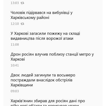
13:03
Чоловік підірвався на вибухівці у
Харківському районі
12:10
У Харкові загасили пожежу на складі
видавництва після ворожої атаки
11:08
Дрон росіян влучив поблизу станції метро у
Харкові
10:41
Двоє людей загинули та восьмеро
постраждали внаслідок обстрілів
Харківщини
09:03
Харків’янин збирав для росіян дані про
військові об’єкти та коригував удари