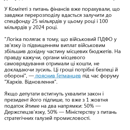
У Комітеті з питань фінансів вже порахували, що
завдяки перерозподілу вдасться залучити до
спецфонду 25 мільярдів у цьому році і 100
мільярдів у 2024 році.
"Логіка полягає в тому, що військовий ПДФО у
зв'язку із підвищенням виплат військовим
збільшив дохідну частину місцевих бюджетів. На
правду кажучи, органи місцевого
самоврядування отримали ці кошти, не
докладаючи зусиль. Ці гроші потрібні безпеці й
обороні", —
пояснив Гетманцев
під час форуму
"Харків. Відновлення".
Якщо депутати встигнуть ухвалити закон і
президент його підпише, то вже з 1 жовтня
податок йтиме на два напрямки: 50% —
Держспецзвʼязку, 50% — Міністерству з питань
стратегічних галузей промисловості.