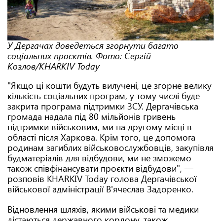
У Дергачах доведеться згорнути багато
соціальних проєктів. Фото: Сергій
Козлов/KHARKIV Today
"Якщо ці кошти будуть вилучені, це згорне велику
кількість соціальних програм, у тому числі буде
закрита програма підтримки ЗСУ. Дергачівська
громада надала під 80 мільйонів гривень
підтримки військовим, ми на другому місці в
області після Харкова. Крім того, це допомога
родинам загиблих військовослужбовців, закупівля
будматеріалів для відбудови, ми не зможемо
також співфінансувати проєкти відбудови", —
розповів KHARKIV Today голова Дергачівської
військової адміністрації В'ячеслав Задоренко.
Відновлення шляхів, якими військові та медики
дістаються державного кордону, також