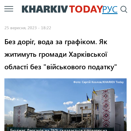
Перейти
РУС
П
до
основного
25 вересня, 2023 - 18:22
вмісту
Без доріг, вода за графіком. Як
житимуть громади Харківської
області без "військового податку"
Фото: Сергій Козлов/KHARKIV Today
Бюджет Дергачів на 76% складається з податку на