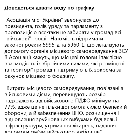
Доведеться давати воду по графіку
"Асоціація міст України" звернулася до
президента, голів уряду та парламенту з
пропозицією все-таки не забирати у громад всі
"військові" гроші. Натомість підтримати
законопроєкти 5995-д та 5960-1, що легалізують
допомогу органів місцевого самоврядування ЗСУ.
В Асоціації кажуть, що місцеві голови і так тісно
взаємодіють із збройними силами, які розміщені
та території громад і підтримують їх зокрема за
рахунок місцевого бюджету.
"Витрати місцевого самоврядування, пов'язані з
військовими діями, перевищують розмір
надходжень від військового ПДФО мінімум на
77%, адже це не тільки допомога силам безпеки й
оборони, а й забезпечення ВПО, розчищення і
відновлення зруйнованих вибухами будівель і
інфраструктури, утримання лікарень, надання
допомоги сім'ям військовослужбовців", —