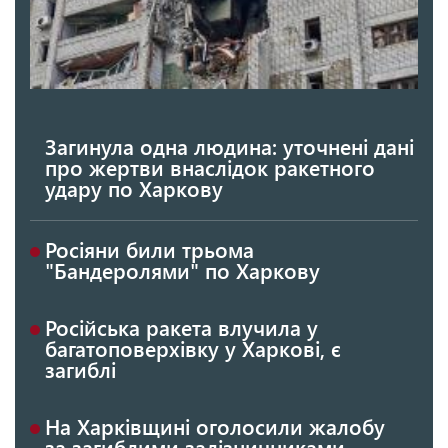
Загинула одна людина: уточнені дані
про жертви внаслідок ракетного
удару по Харкову
Росіяни били трьома
"Бандеролями" по Харкову
Російська ракета влучила у
багатоповерхівку у Харкові, є
загиблі
На Харківщині оголосили жалобу
за загиблими залізничниками