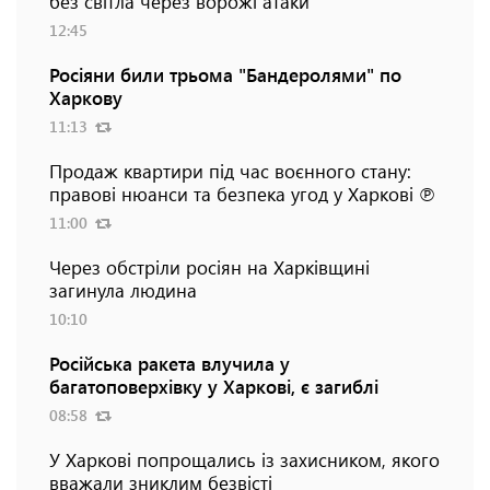
без світла через ворожі атаки
12:45
Росіяни били трьома "Бандеролями" по
Харкову
11:13
Продаж квартири під час воєнного стану:
правові нюанси та безпека угод у Харкові ℗
11:00
Через обстріли росіян на Харківщині
загинула людина
10:10
Російська ракета влучила у
багатоповерхівку у Харкові, є загиблі
08:58
У Харкові попрощались із захисником, якого
вважали зниклим безвісті