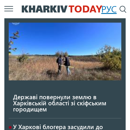
Перейти
РУС
П
до
основного
вмісту
Державі повернули землю в
Харківській області зі скіфським
городищем
У Харкові блогера засудили до