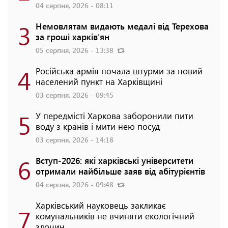
04 серпня, 2026 - 08:11
3
Немовлятам видають медалі від Терехова
за гроші харків'ян
05 серпня, 2026 - 13:38
4
Російська армія почала штурми за новий
населений пункт на Харківщині
03 серпня, 2026 - 09:45
5
У передмісті Харкова заборонили пити
воду з кранів і мити нею посуд
03 серпня, 2026 - 14:18
6
Вступ-2026: які харківські університети
отримали найбільше заяв від абітурієнтів
04 серпня, 2026 - 09:48
Харківський науковець закликає
7
комунальників не вчиняти екологічний
злочин