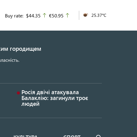
Buy rate:
$44.35
€50.95
25.37°C
up
up
ьким городищем
ласність.
Росія двічі атакувала
Балаклію: загинули троє
людей