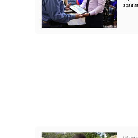
зрадив
03 черв