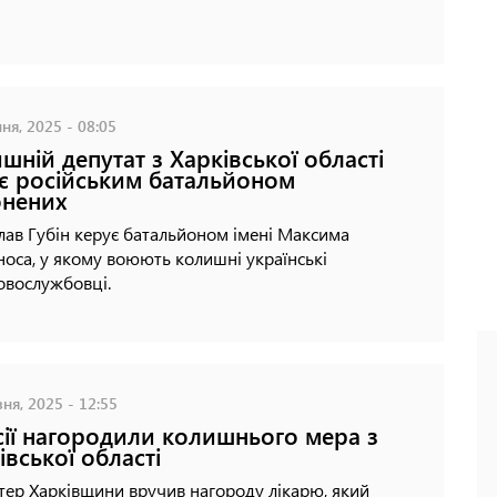
ня, 2025 - 08:05
шній депутат з Харківської області
є російським батальйоном
онених
лав Губін керує батальйоном імені Максима
оса, у якому воюють колишні українські
овослужбовці.
ня, 2025 - 12:55
сії нагородили колишнього мера з
івської області
тер Харківщини вручив нагороду лікарю, який