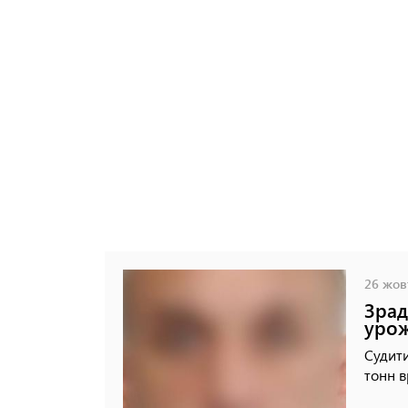
26 жовт
Зрад
урож
Судити
тонн 