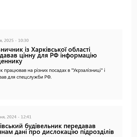
я, 2025 - 10:30
зничник із Харківської області
давав цінну для РФ інформацію
щеннику
к працював на різних посадах в "Укрзалізниці" і
ав для спецслужби РФ.
ня, 2024 - 12:41
івський будівельник передавав
янам дані про дислокацію підрозділів