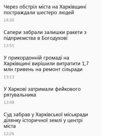
Через обстріл міста на Харківщині
постраждали шестеро людей
14:30
Сапери забрали залишки ракети з
підприємства в Богодухові
13:55
У прикордонній громаді на
Харківщині вирішили витратити 1,7
млн гривень на ремонт сільради
13:13
У Харкові затримали фейкового
рятувальника
12:48
Суд забрав у Харківської міськради
ділянку історичної землі у центрі
міста
12:26