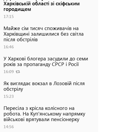
Харківській області зі скіфським
городищем
17:15
Майже сім тисяч споживачів на
Харківщині залишилися без світла
після обстрілів
16:46
У Харкові блогера засудили до семи
років за пропаганду СРСР і Росії
16:09
Як виглядає вокзал в Лозовій після
обстрілу
15:23
Пересіла з крісла колісного на
робота. На Куп'янському напрямку
військові врятували пенсіонерку
14:56