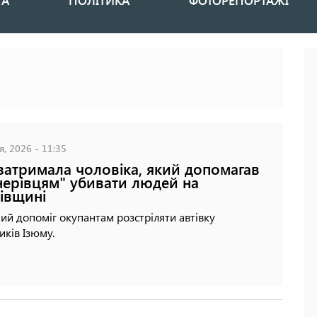
НА
ПОЛІТИКА
ФОТОРЕПОРТАЖІ
я, 2026 - 11:35
затримала чоловіка, який допомагав
нерівцям" убивати людей на
івщині
ий допоміг окупантам розстріляти автівку
иків Ізюму.