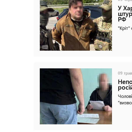
У Ха
штур
РФ
"Кріт"
09 трав
Непо
росі
Чолові
"визво