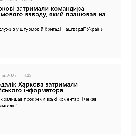
ркові затримали командира
мового взводу, який працював на
 служив у штурмовій бригаді Нацгвардії України.
ня, 2025 - 13:05
далік Харкова затримали
йського інформатора
к залишав прокремлівські коментарі і чекав
лителів".