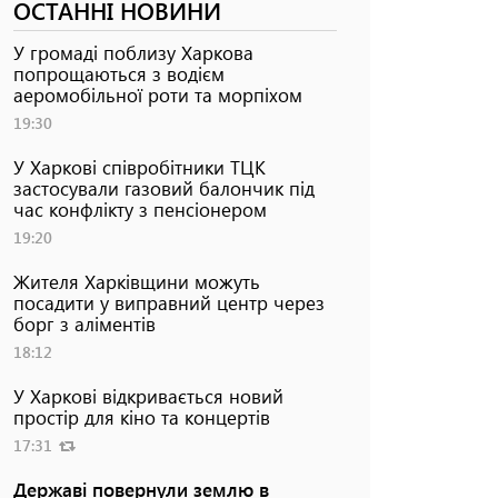
ОСТАННІ НОВИНИ
У громаді поблизу Харкова
попрощаються з водієм
аеромобільної роти та морпіхом
19:30
У Харкові співробітники ТЦК
застосували газовий балончик під
час конфлікту з пенсіонером
19:20
Жителя Харківщини можуть
посадити у виправний центр через
борг з аліментів
18:12
У Харкові відкривається новий
простір для кіно та концертів
17:31
Державі повернули землю в