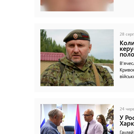
28 серп
Коли
керу
пол
В'ячес
Кривон
військ
24 черв
У Ро
Харк
Гауляй