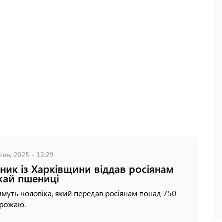
ня, 2025 - 12:29
ник із Харківщини віддав росіянам
ай пшениці
муть чоловіка, який передав росіянам понад 750
врожаю.