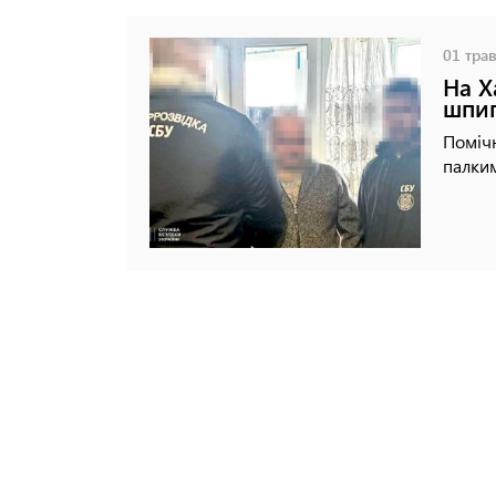
01 трав
На Х
шпиг
Помічн
палки