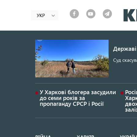
УКР
Державі 
Суд скасув
У Харкові блогера засудили
Росі
до семи років за
Хар
пропаганду СРСР і Росії
дво
залі