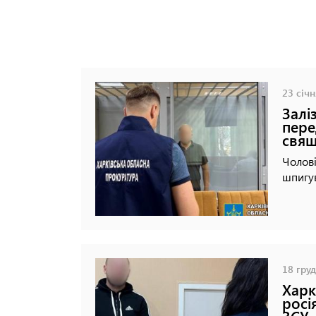
23 січн
Залі
пере
свя
Чолові
шпигув
18 груд
Харк
росі