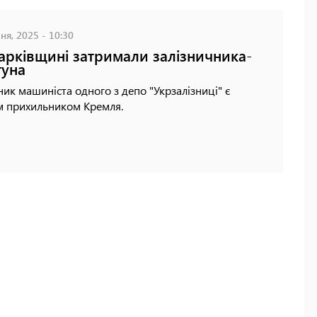
ня, 2025 - 10:30
арківщині затримали залізничника-
уна
ик машиніста одного з депо "Укрзалізниці" є
м прихильником Кремля.