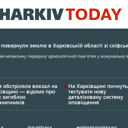
Перейти
до
основного
вмісту
повернули землю в Харківській області зі скіфс
ав незаконну передачу археологічної пам'ятки у комунальну в
я обстріляла вокзал на
На Харківщині почнуть
ківщині — відомо про
тестувати нову
х загиблих
деталізовану систему
зничників
оповіщення