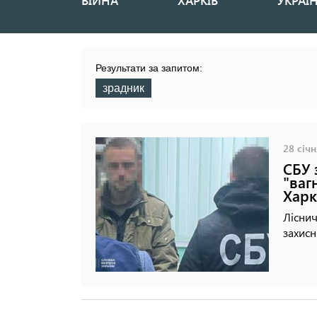
ВІЙНА
ХАРКІВ
УКРАЇ
Основная
навигация
Результати за запитом:
зрадник
28 січн
СБУ 
"ваг
Харк
Ліснич
захисн