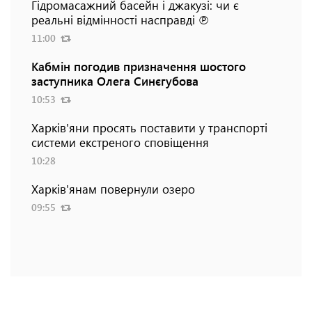
Гідромасажний басейн і джакузі: чи є
реальні відмінності насправді ℗
11:00
Кабмін погодив призначення шостого
заступника Олега Синєгубова
10:53
Харків'яни просять поставити у транспорті
системи екстреного сповіщення
10:28
Харків'янам повернули озеро
09:55