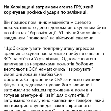
На Харківщині затримали агента ГРУ, який
коригував російські удари по залізниці.
Він працює помічник машиніста місцевого
локомотивного депо і допомагав окупантам бити
по об'єктах "Укрзалізниці". 51-річний чоловік за
завданням "полював" на військові ешелони.
"Щоб скоригувати повітряну атаку агресора,
зрадник фіксував час та місце прибуття ешелонів
ЗСУ на об’єкти Укрзалізниці. Одночасно агент
шпигував за напрямками польотів бойових
вертольотів ЗСУ, намагаючись "вирахувати"
ймовірні локації авіабаз Сил
оборони. Співробітники СБУ завчасно викрили
фігуранта, задокументували його злочини і
затримали за місцем проживання, коли він
готував агентурний "звіт" для окупантів. У
затриманого вилучено «запасний» телефон, який
він використовував для законспірованого
листування з куратором", — повідомив речник