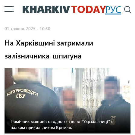
Перейти
РУС
П
до
основного
01 травня, 2025 - 10:30
вмісту
На Харківщині затримали
залізничника-шпигуна
Фото: СБУ.
Помічник машиніста одного з депо "Укрзалізниці" є
палким прихильником Кремля.