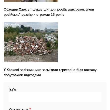
Обходив Харків і шукав цілі для російських ракет: агент
російської розвідки отримав 15 років
У Харкові залізничники засмітили територію біля вокзалу
побутовими відходами
Ім'я
Коментар