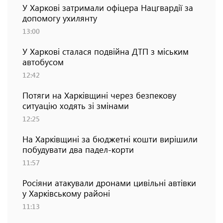
У Харкові затримали офіцера Нацгвардії за
допомогу ухилянту
13:00
У Харкові сталася подвійна ДТП з міським
автобусом
12:42
Потяги на Харківщині через безпекову
ситуацію ходять зі змінами
12:25
На Харківщині за бюджетні кошти вирішили
побудувати два падел-корти
11:57
Росіяни атакували дронами цивільні автівки
у Харківському районі
11:13