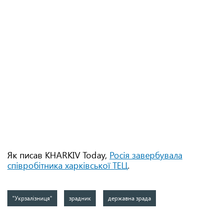
Як писав KHARKIV Today,
Росія завербувала
співробітника харківської ТЕЦ
.
"Укрзалізниця"
зрадник
державна зрада