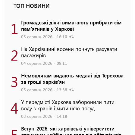
ТОП НОВИНИ
1
Громадські діячі вимагають прибрати сім
пам'ятників у Харкові
05 серпня, 2026 - 16:10
2
На Харківщині восени почнуть рахувати
пасажирів
04 серпня, 2026 - 08:11
3
Немовлятам видають медалі від Терехова
за гроші харків'ян
05 серпня, 2026 - 13:38
4
У передмісті Харкова заборонили пити
воду з кранів і мити нею посуд
03 серпня, 2026 - 14:18
5
Вступ-2026: які харківські університети
отримали найбільше заяв від абітурієнтів