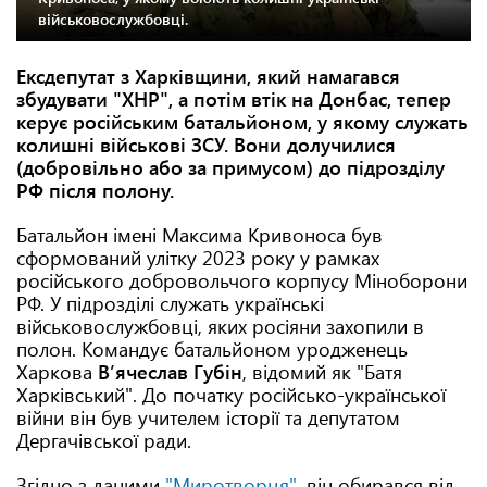
військовослужбовці.
Ексдепутат з Харківщини, який намагався
збудувати "ХНР", а потім втік на Донбас, тепер
керує російським батальйоном, у якому служать
колишні військові ЗСУ. Вони долучилися
(добровільно або за примусом) до підрозділу
РФ після полону.
Батальйон імені Максима Кривоноса був
сформований улітку 2023 року у рамках
російського добровольчого корпусу Міноборони
РФ. У підрозділі служать українські
військовослужбовці, яких росіяни захопили в
полон. Командує батальйоном уродженець
Харкова
В’ячеслав Губін
, відомий як "Батя
Харківський". До початку російсько-української
війни він був учителем історії та депутатом
Дергачівської ради.
Згідно з даними
"Миротворця"
, він обирався від