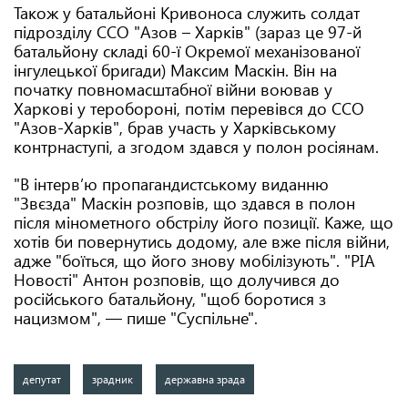
Також у батальйоні Кривоноса служить солдат
підрозділу ССО "Азов – Харків" (зараз це 97-й
батальйону складі 60-ї Окремої механізованої
інгулецької бригади) Максим Маскін. Він на
початку повномасштабної війни воював у
Харкові у теробороні, потім перевівся до ССО
"Азов-Харків", брав участь у Харківському
контрнаступі, а згодом здався у полон росіянам.
"В інтерв’ю пропагандистському виданню
"Звєзда" Маскін розповів, що здався в полон
після мінометного обстрілу його позиції. Каже, що
хотів би повернутись додому, але вже після війни,
адже "боїться, що його знову мобілізують". "РІА
Новості" Антон розповів, що долучився до
російського батальйону,
"щоб боротися з
нацизмом", — пише "Суспільне".
депутат
зрадник
державна зрада