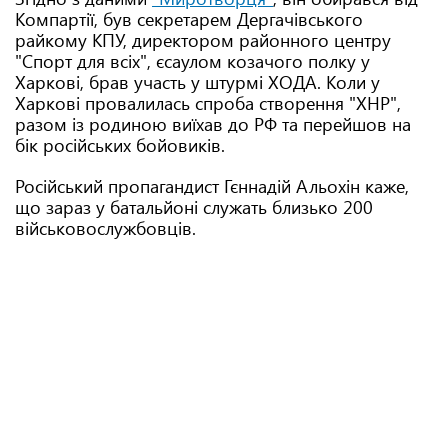
Компартії, був секретарем Дергачівського
райкому КПУ, директором районного центру
"Спорт для всіх", єсаулом козачого полку у
Харкові, брав участь у штурмі ХОДА. Коли у
Харкові провалилась спроба створення "ХНР",
разом із родиною виїхав до РФ та перейшов на
бік російських бойовиків.
Російський пропагандист Гєннадій Альохін каже,
що зараз у батальйоні служать близько 200
військовослужбовців.