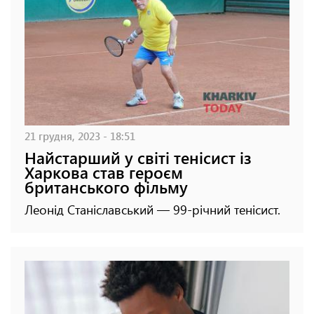
21 грудня, 2023 - 18:51
Найстарший у світі тенісист із
Харкова став героєм
британського фільму
Леонід Станіславський — 99-річний тенісист.