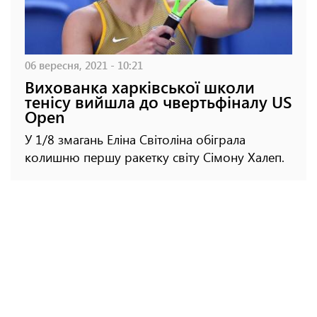
06 вересня, 2021 - 10:21
Вихованка харківської школи
тенісу вийшла до чвертьфіналу US
Open
У 1/8 змагань Еліна Світоліна обіграла
колишню першу ракетку світу Сімону Халеп.