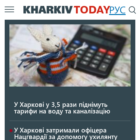
Перейти
РУС
П
до
основного
вмісту
У Харкові у 3,5 рази піднімуть
тарифи на воду та каналізацію
У Харкові затримали офіцера
Нацгвардії за допомогу ухилянту