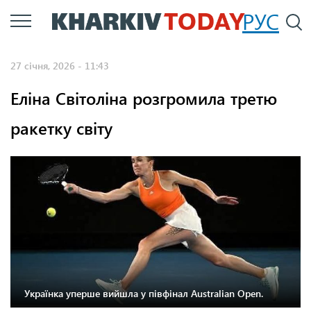
Перейти
РУС
П
до
основного
27 січня, 2026 - 11:43
вмісту
Еліна Світоліна розгромила третю
ракетку світу
Українка уперше вийшла у півфінал Australian Open.