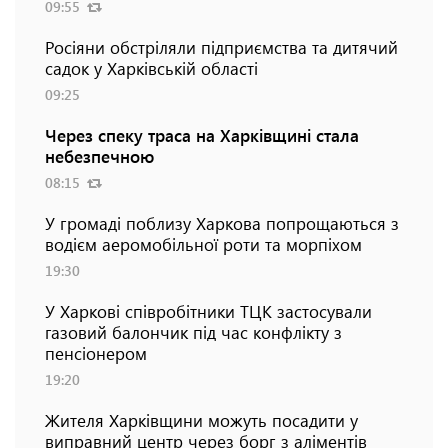
09:55
Росіяни обстріляли підприємства та дитячий
садок у Харківській області
09:25
Через спеку траса на Харківщині стала
небезпечною
08:15
У громаді поблизу Харкова попрощаються з
водієм аеромобільної роти та морпіхом
19:30
У Харкові співробітники ТЦК застосували
газовий балончик під час конфлікту з
пенсіонером
19:20
Жителя Харківщини можуть посадити у
виправний центр через борг з аліментів