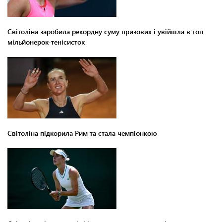
Світоліна заробила рекордну суму призових і увійшла в топ
мільйонерок-тенісисток
Світоліна підкорила Рим та стала чемпіонкою