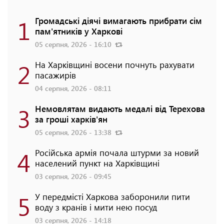
1
Громадські діячі вимагають прибрати сім
пам'ятників у Харкові
05 серпня, 2026 - 16:10
2
На Харківщині восени почнуть рахувати
пасажирів
04 серпня, 2026 - 08:11
3
Немовлятам видають медалі від Терехова
за гроші харків'ян
05 серпня, 2026 - 13:38
4
Російська армія почала штурми за новий
населений пункт на Харківщині
03 серпня, 2026 - 09:45
5
У передмісті Харкова заборонили пити
воду з кранів і мити нею посуд
03 серпня, 2026 - 14:18