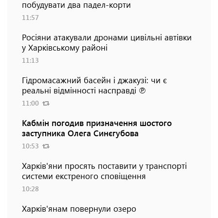
побудувати два падел-корти
11:57
Росіяни атакували дронами цивільні автівки
у Харківському районі
11:13
Гідромасажний басейн і джакузі: чи є
реальні відмінності насправді ℗
11:00
Кабмін погодив призначення шостого
заступника Олега Синєгубова
10:53
Харків'яни просять поставити у транспорті
системи екстреного сповіщення
10:28
Харків'янам повернули озеро