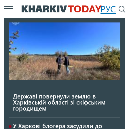
Перейти
РУС
П
до
основного
вмісту
Державі повернули землю в
Харківській області зі скіфським
городищем
У Харкові блогера засудили до