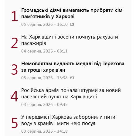
1
Громадські діячі вимагають прибрати сім
пам'ятників у Харкові
05 серпня, 2026 - 16:10
2
На Харківщині восени почнуть рахувати
пасажирів
04 серпня, 2026 - 08:11
3
Немовлятам видають медалі від Терехова
за гроші харків'ян
05 серпня, 2026 - 13:38
4
Російська армія почала штурми за новий
населений пункт на Харківщині
03 серпня, 2026 - 09:45
5
У передмісті Харкова заборонили пити
воду з кранів і мити нею посуд
03 серпня, 2026 - 14:18