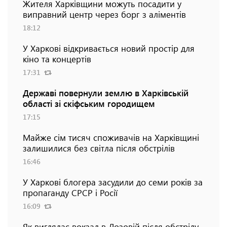
Жителя Харківщини можуть посадити у
виправний центр через борг з аліментів
18:12
У Харкові відкривається новий простір для
кіно та концертів
17:31
Державі повернули землю в Харківській
області зі скіфським городищем
17:15
Майже сім тисяч споживачів на Харківщині
залишилися без світла після обстрілів
16:46
У Харкові блогера засудили до семи років за
пропаганду СРСР і Росії
16:09
Як виглядає вокзал в Лозовій після обстрілу