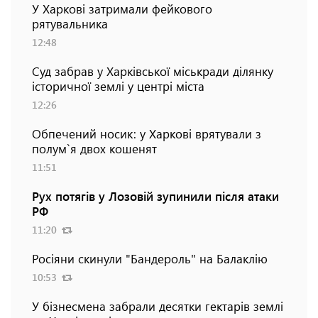
У Харкові затримали фейкового
рятувальника
12:48
Суд забрав у Харківської міськради ділянку
історичної землі у центрі міста
12:26
Обпечений носик: у Харкові врятували з
полум`я двох кошенят
11:51
Рух потягів у Лозовій зупинили після атаки
РФ
11:20
Росіяни скинули "Бандероль" на Балаклію
10:53
У бізнесмена забрали десятки гектарів землі