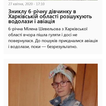
27 квітня, 2020 - 17:10
Зниклу 6-річну дівчинку в
Харківській області розшукують
водолази і авіація
6-річна Мілена Шевельова з Харківської
області вчора пішла гуляти і досі не
повернулася. До пошуків приєдналися авіація
і водолази, поки — безрезультатно.