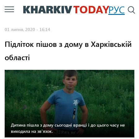
Перейти
РУС
П
до
основного
01 липня, 2020 - 16:14
вмісту
Підліток пішов з дому в Харківській
області
Дитина пішла з дому сьогодні вранці і до цього часу не
виходила на зв'язок.