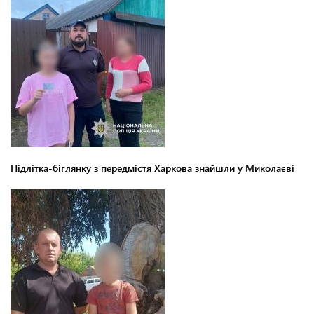
Підлітка-біглянку з передмістя Харкова знайшли у Миколаєві