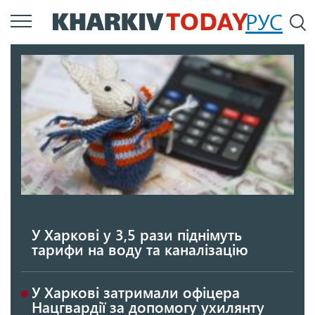
Перейти
РУС
П
до
основного
вмісту
У Харкові у 3,5 рази піднімуть
тарифи на воду та каналізацію
У Харкові затримали офіцера
Нацгвардії за допомогу ухилянту