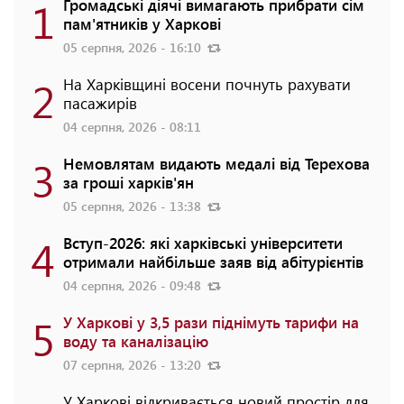
1
Громадські діячі вимагають прибрати сім
пам'ятників у Харкові
05 серпня, 2026 - 16:10
2
На Харківщині восени почнуть рахувати
пасажирів
04 серпня, 2026 - 08:11
3
Немовлятам видають медалі від Терехова
за гроші харків'ян
05 серпня, 2026 - 13:38
4
Вступ-2026: які харківські університети
отримали найбільше заяв від абітурієнтів
04 серпня, 2026 - 09:48
5
У Харкові у 3,5 рази піднімуть тарифи на
воду та каналізацію
07 серпня, 2026 - 13:20
У Харкові відкривається новий простір для