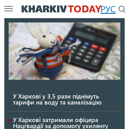
Перейти
РУС
П
до
основного
вмісту
У Харкові у 3,5 рази піднімуть
тарифи на воду та каналізацію
У Харкові затримали офіцера
Нацгвардії за допомогу ухилянту