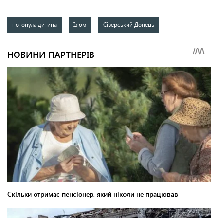
потонула дитина
Ізюм
Сіверський Донець