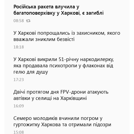
Російська ракета влучила у
багатоповерхівку у Харкові, є загиблі
08:58
У Харкові попрощались із захисником, якого
вважали зниклим безвісті
18:18
У Харкові викрили 51-річну наркодилерку,
яка продавала психотропи у флаконах від
гелю для душу
17:23
Двічі протягом дня FPV-дрони атакують
автівки у селищі на Харківщині
16:09
Семеро молодиків вчинили погром у
гуртожитку Харкова та отримали підозри
15:08