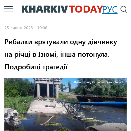
Перейти
РУС
П
до
основного
25 липня, 2023 - 10:06
вмісту
Рибалки врятували одну дівчинку
на річці в Ізюмі, інша потонула.
Подробиці трагедії
Фото: Поліція в Харківській області