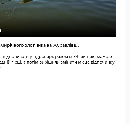
і.
сьмирічного хлопчика на Журавлівці.
ла відпочивати у гідропарк разом із 34-річною мамою
дній гірці, а потім вирішили змінити місце відпочинку.
х.