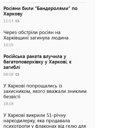
Росіяни били "Бандеролями" по
Харкову
11:13
Через обстріли росіян на
Харківщині загинула людина
10:10
Російська ракета влучила у
багатоповерхівку у Харкові, є
загиблі
08:58
У Харкові попрощались із
захисником, якого вважали зниклим
безвісті
18:18
У Харкові викрили 51-річну
наркодилерку, яка продавала
психотропи у флаконах від гелю для