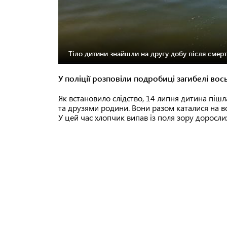
Тіло дитини знайшли на другу добу після смерт
У поліції розповіли подробиці загибелі во
Як встановило слідство, 14 липня дитина піш
та друзями родини. Вони разом каталися на во
У цей час хлопчик випав із поля зору доросли