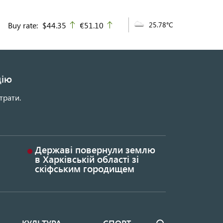
Buy rate:
$44.35
€51.10
25.78°C
up
up
цію
трати.
Державі повернули землю
в Харківській області зі
скіфським городищем