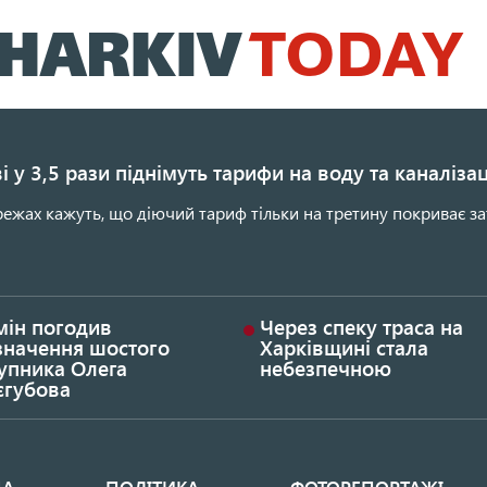
Перейти
до
основного
вмісту
і у 3,5 рази піднімуть тарифи на воду та каналіза
ежах кажуть, що діючий тариф тільки на третину покриває за
мін погодив
Через спеку траса на
значення шостого
Харківщині стала
упника Олега
небезпечною
єгубова