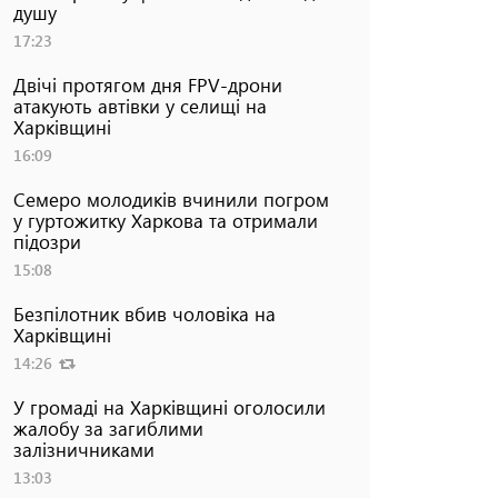
душу
17:23
Двічі протягом дня FPV-дрони
атакують автівки у селищі на
Харківщині
16:09
Семеро молодиків вчинили погром
у гуртожитку Харкова та отримали
підозри
15:08
Безпілотник вбив чоловіка на
Харківщині
14:26
У громаді на Харківщині оголосили
жалобу за загиблими
залізничниками
13:03