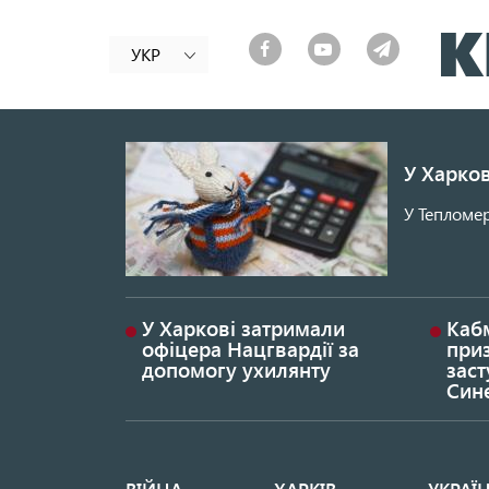
УКР
У Харков
У Тепломер
У Харкові затримали
Каб
офіцера Нацгвардії за
при
допомогу ухилянту
заст
Син