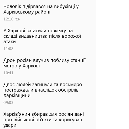
Чоловік підірвався на вибухівці у
Харківському районі
12:10
У Харкові загасили пожежу на
складі видавництва після ворожої
атаки
11:08
Дрон росіян влучив поблизу станції
метро у Харкові
10:41
Двоє людей загинули та восьмеро
постраждали внаслідок обстрілів
Харківщини
09:03
Харків’янин збирав для росіян дані
про військові об’єкти та коригував
удари