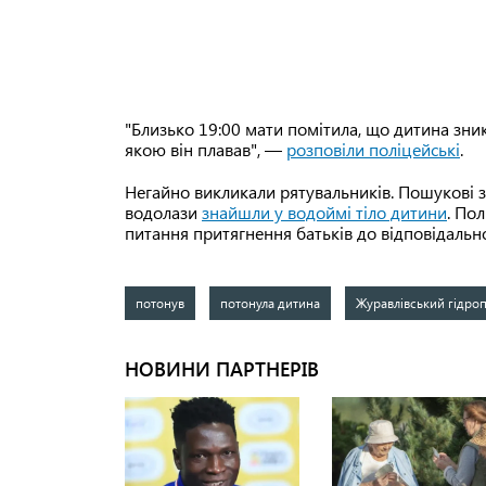
"Близько 19:00 мати помітила, що дитина зни
якою він плавав", —
розповіли поліцейські
.
Негайно викликали рятувальників. Пошукові з
водолази
знайшли у водоймі тіло дитини
. По
питання притягнення батьків до відповідально
потонув
потонула дитина
Журавлівський гідро