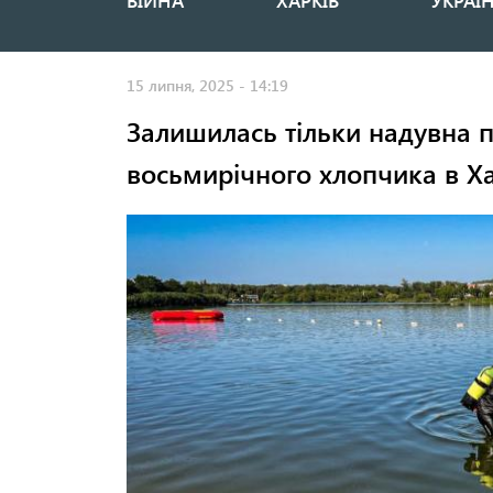
ВІЙНА
ХАРКІВ
УКРАЇ
Основная
навигация
15 липня, 2025 - 14:19
Залишилась тільки надувна 
восьмирічного хлопчика в Х