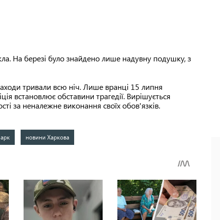
кла. На березі було знайдено лише надувну подушку, з
аходи тривали всю ніч. Лише вранці 15 липня
ліція встановлює обставини трагедії. Вирішується
сті за неналежне виконання своїх обов'язків.
парк
новини Харкова