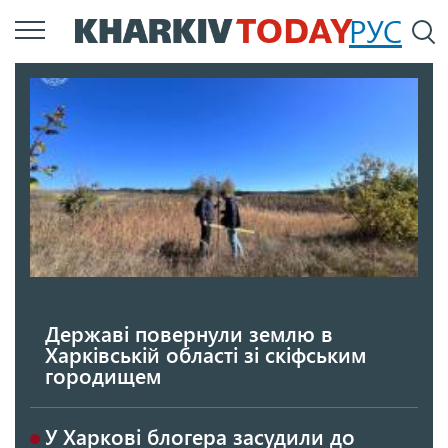
Перейти
РУС
П
до
основного
вмісту
Державі повернули землю в
Харківській області зі скіфським
городищем
У Харкові блогера засудили до