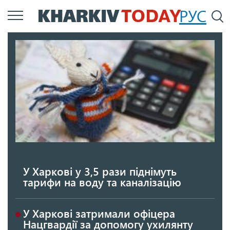
Перейти
РУС
П
до
основного
вмісту
У Харкові у 3,5 рази піднімуть
тарифи на воду та каналізацію
У Харкові затримали офіцера
Нацгвардії за допомогу ухилянту