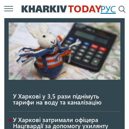
Перейти
РУС
П
до
основного
вмісту
У Харкові у 3,5 рази піднімуть
тарифи на воду та каналізацію
У Харкові затримали офіцера
Нацгвардії за допомогу ухилянту