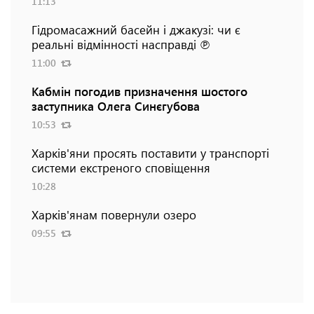
11:13
Гідромасажний басейн і джакузі: чи є
реальні відмінності насправді ℗
11:00
Кабмін погодив призначення шостого
заступника Олега Синєгубова
10:53
Харків'яни просять поставити у транспорті
системи екстреного сповіщення
10:28
Харків'янам повернули озеро
09:55