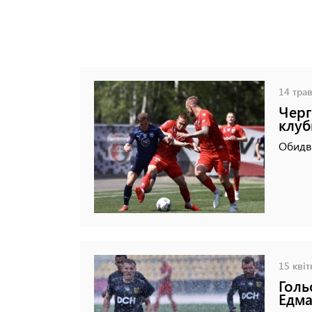
14 трав
Черг
клуб
Обидві
15 квіт
Голь
Едма