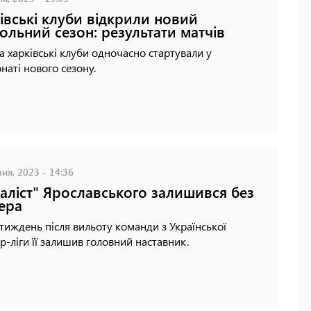
івські клуби відкрили новий
ольний сезон: результати матчів
 харківські клуби одночасно стартували у
наті нового сезону.
ня, 2023 - 14:36
аліст" Ярославського залишився без
ера
тиждень після вильоту команди з Української
р-ліги її залишив головний наставник.