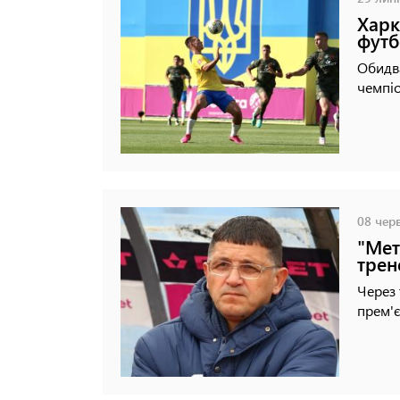
Харк
футб
Обидва
чемпіо
08 черв
"Мет
трен
Через 
прем'є