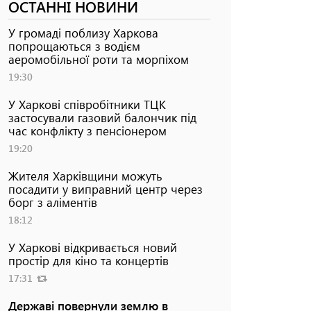
ОСТАННІ НОВИНИ
У громаді поблизу Харкова
попрощаються з водієм
аеромобільної роти та морпіхом
19:30
У Харкові співробітники ТЦК
застосували газовий балончик під
час конфлікту з пенсіонером
19:20
Жителя Харківщини можуть
посадити у виправний центр через
борг з аліментів
18:12
У Харкові відкривається новий
простір для кіно та концертів
17:31
Державі повернули землю в