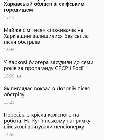
Харківській області зі скіфським
городищем
17:15
Майже сім тисяч споживачів на
Харківщині залишилися без світла
після обстрілів
16:46
У Харкові блогера засудили до семи
років за пропаганду СРСР і Росії
16:09
Як виглядає вокзал в Лозовій після
обстрілу
15:23
Пересіла з крісла колісного на
робота. На Куп'янському напрямку
військові врятували пенсіонерку
14:56