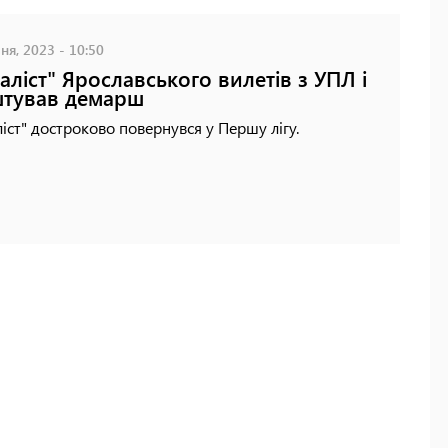
ня, 2023 - 10:50
аліст" Ярославського вилетів з УПЛ і
тував демарш
іст" достроково повернувся у Першу лігу.