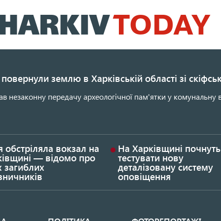
Перейти
до
основного
вмісту
повернули землю в Харківській області зі скіфс
ав незаконну передачу археологічної пам'ятки у комунальну в
я обстріляла вокзал на
На Харківщині почнуть
ківщині — відомо про
тестувати нову
х загиблих
деталізовану систему
зничників
оповіщення