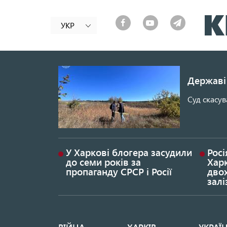
УКР
Державі 
Суд скасув
У Харкові блогера засудили
Росі
до семи років за
Хар
пропаганду СРСР і Росії
дво
залі