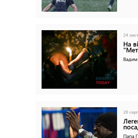
24 лист
На в
"Мет
Вадим 
20 серп
Леге
поса
Папа Г