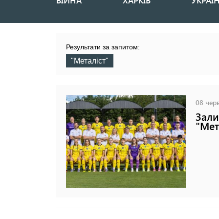
ВІЙНА
ХАРКІВ
УКРАЇ
Основная
навигация
Результати за запитом:
"Металіст"
08 черв
Зали
"Мет