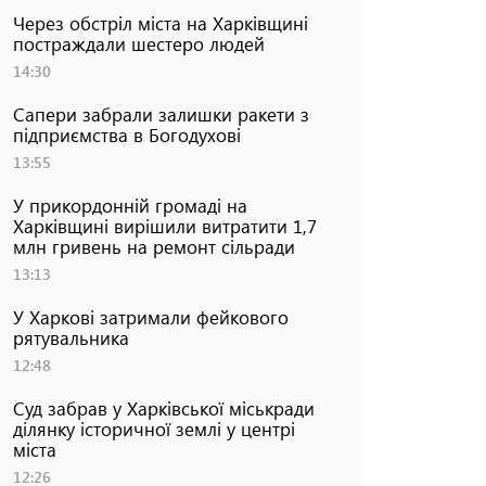
Через обстріл міста на Харківщині
постраждали шестеро людей
14:30
Сапери забрали залишки ракети з
підприємства в Богодухові
13:55
У прикордонній громаді на
Харківщині вирішили витратити 1,7
млн гривень на ремонт сільради
13:13
У Харкові затримали фейкового
рятувальника
12:48
Суд забрав у Харківської міськради
ділянку історичної землі у центрі
міста
12:26