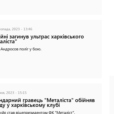
опада, 2023 - 13:46
ійні загинув ультрас харківського
аліста"
Андросов поліг у бою.
ня, 2023 - 15:15
ндарний гравець "Металіста" обійняв
ду у харківському клубі
уйє став віцепрезидентом ФК "Металіст".