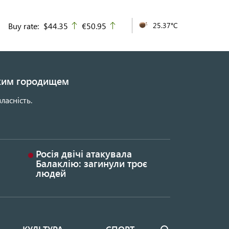
Buy rate:
$44.35
€50.95
25.37°C
up
up
ьким городищем
ласність.
Росія двічі атакувала
Балаклію: загинули троє
людей