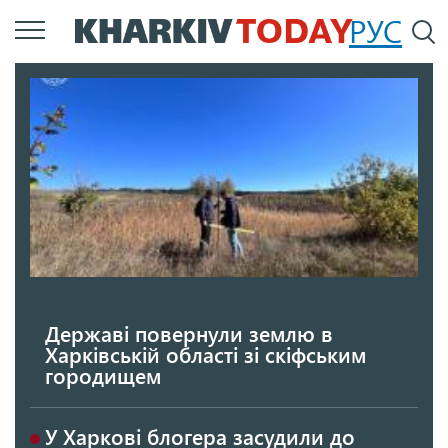
Перейти
РУС
П
до
основного
вмісту
Державі повернули землю в
Харківській області зі скіфським
городищем
У Харкові блогера засудили до