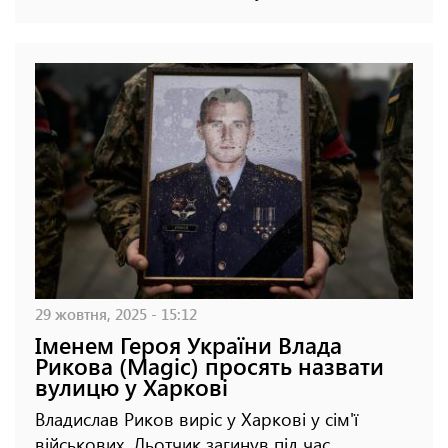
29 жовтня, 2025 - 15:12
Іменем Героя України Влада
Рикова (Magic) просять назвати
вулицю у Харкові
Владислав Риков виріс у Харкові у сім'ї
військових. Льотчик загинув під час