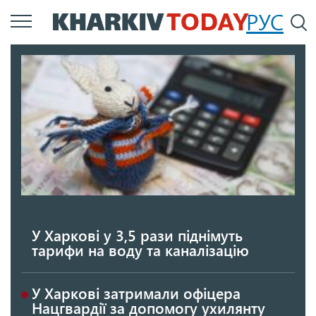
Перейти
РУС
П
до
основного
вмісту
У Харкові у 3,5 рази піднімуть
тарифи на воду та каналізацію
У Харкові затримали офіцера
Нацгвардії за допомогу ухилянту