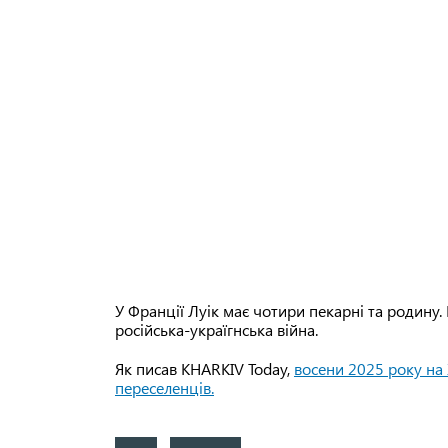
У Франції Луік має чотири пекарні та родину.
російська-україгнська війна.
Як писав KHARKIV Today,
восени 2025 року на
переселенців.