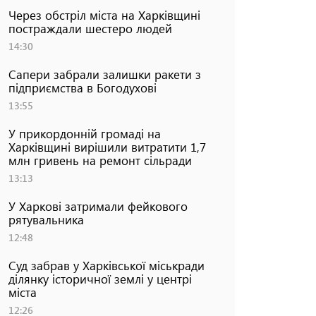
Через обстріл міста на Харківщині
постраждали шестеро людей
14:30
Сапери забрали залишки ракети з
підприємства в Богодухові
13:55
У прикордонній громаді на
Харківщині вирішили витратити 1,7
млн гривень на ремонт сільради
13:13
У Харкові затримали фейкового
рятувальника
12:48
Суд забрав у Харківської міськради
ділянку історичної землі у центрі
міста
12:26