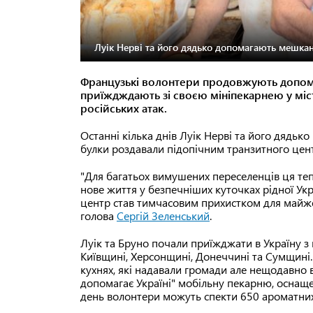
Луік Нерві та його дядько допомагають мешка
Французькі волонтери продовжують допомаг
приїждждають зі своєю мініпекарнею у міст
російських атак.
Останні кілька днів Луік Нерві та його дядько
булки роздавали підопічним транзитного центр
"Для багатьох вимушених переселенців ця тепл
нове життя у безпечніших куточках рідної Укр
центр став тимчасовим прихистком для майже
голова
Сергій Зеленський
.
Луік та Бруно почали приїжджати в Україну 
Київщині, Херсонщині, Донеччині та Сумщині
кухнях, які надавали громади але нещодавно
допомагає Україні" мобільну пекарню, оснаще
день волонтери можуть спекти 650 ароматни