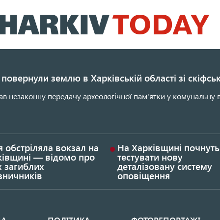
Перейти
до
основного
вмісту
повернули землю в Харківській області зі скіфс
ав незаконну передачу археологічної пам'ятки у комунальну в
я обстріляла вокзал на
На Харківщині почнуть
ківщині — відомо про
тестувати нову
х загиблих
деталізовану систему
зничників
оповіщення