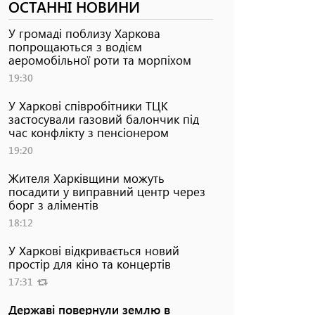
ОСТАННІ НОВИНИ
У громаді поблизу Харкова
попрощаються з водієм
аеромобільної роти та морпіхом
19:30
У Харкові співробітники ТЦК
застосували газовий балончик під
час конфлікту з пенсіонером
19:20
Жителя Харківщини можуть
посадити у виправний центр через
борг з аліментів
18:12
У Харкові відкривається новий
простір для кіно та концертів
17:31
Державі повернули землю в