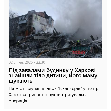
02 січня, 2026 - 22:30
Під завалами будинку у Харкові
знайшли тіло дитини, його маму
шукають
На місці влучання двох "Іскандерів" у центрі
Харкова триває пошуково-рятувальна
операція.