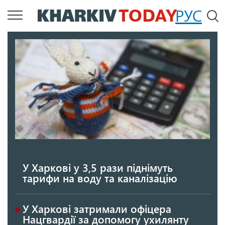
Перейти
РУС
П
до
основного
вмісту
У Харкові у 3,5 рази піднімуть
тарифи на воду та каналізацію
У Харкові затримали офіцера
Нацгвардії за допомогу ухилянту