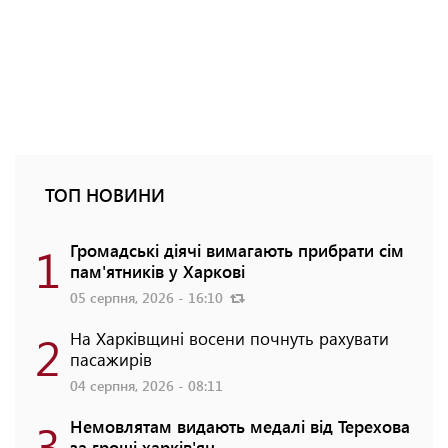
ТОП НОВИНИ
1
Громадські діячі вимагають прибрати сім
пам'ятників у Харкові
05 серпня, 2026 - 16:10
2
На Харківщині восени почнуть рахувати
пасажирів
04 серпня, 2026 - 08:11
3
Немовлятам видають медалі від Терехова
за гроші харків'ян