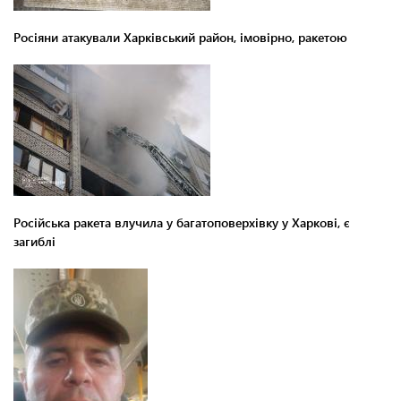
Росіяни атакували Харківський район, імовірно, ракетою
Російська ракета влучила у багатоповерхівку у Харкові, є
загиблі