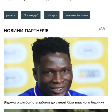
ракета
"Іскандер"
обстріл
новини Харкова