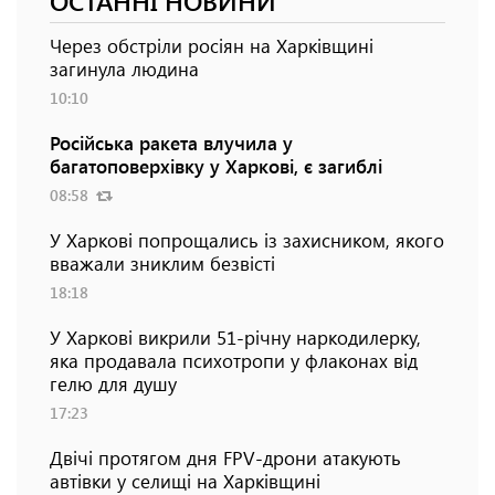
ОСТАННІ НОВИНИ
Через обстріли росіян на Харківщині
загинула людина
10:10
Російська ракета влучила у
багатоповерхівку у Харкові, є загиблі
08:58
У Харкові попрощались із захисником, якого
вважали зниклим безвісті
18:18
У Харкові викрили 51-річну наркодилерку,
яка продавала психотропи у флаконах від
гелю для душу
17:23
Двічі протягом дня FPV-дрони атакують
автівки у селищі на Харківщині