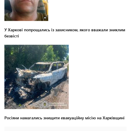
У Харкові попрощались із захисником, якого вважали зниклим
безвісті
Росіяни намагались знищити евакуаційну місію на Харківщині