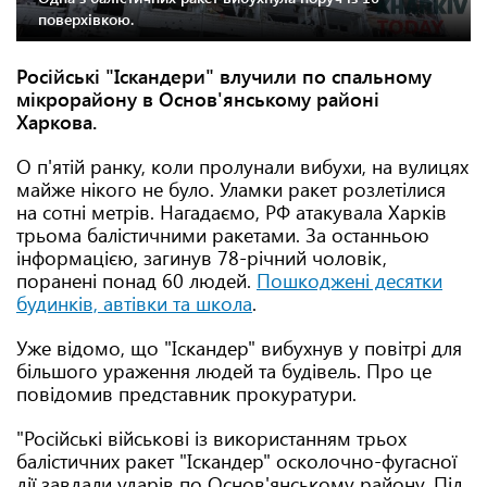
поверхівкою.
Російські "Іскандери" влучили по спальному
мікрорайону в Основ'янському районі
Харкова.
О п'ятій ранку, коли пролунали вибухи, на вулицях
майже нікого не було. Уламки ракет розлетілися
на сотні метрів. Нагадаємо, РФ атакувала Харків
трьома балістичними ракетами. За останньою
інформацією, загинув 78-річний чоловік,
поранені понад 60 людей.
Пошкоджені десятки
будинків, автівки та школа
.
Уже відомо, що "Іскандер" вибухнув у повітрі для
більшого ураження людей та будівель. Про це
повідомив представник прокуратури.
"Російські військові із використанням трьох
балістичних ракет "Іскандер" осколочно-фугасної
дії завдали ударів по Основ'янському району. Під