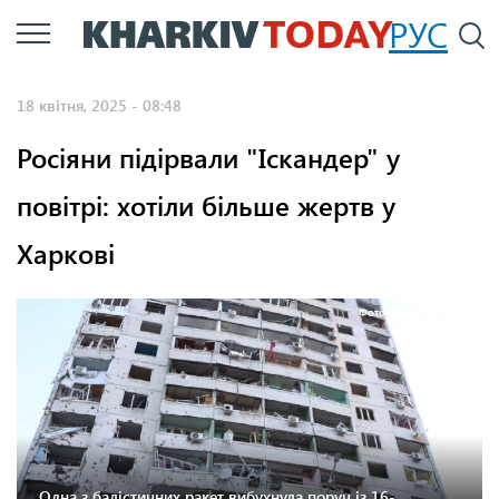
Перейти
РУС
П
до
основного
18 квітня, 2025 - 08:48
вмісту
Росіяни підірвали "Іскандер" у
повітрі: хотіли більше жертв у
Харкові
Фото: KHARKIV Today.
Одна з балістичних ракет вибухнула поруч із 16-