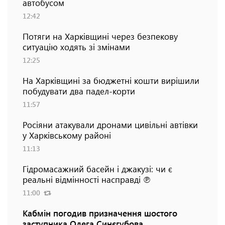
автобусом
12:42
Потяги на Харківщині через безпекову
ситуацію ходять зі змінами
12:25
На Харківщині за бюджетні кошти вирішили
побудувати два падел-корти
11:57
Росіяни атакували дронами цивільні автівки
у Харківському районі
11:13
Гідромасажний басейн і джакузі: чи є
реальні відмінності насправді ℗
11:00
Кабмін погодив призначення шостого
заступника Олега Синєгубова