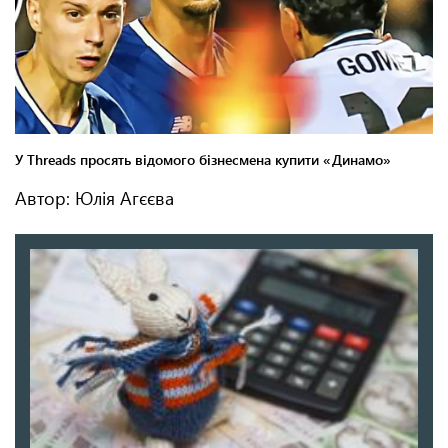
Автор: Юлія Агєєва