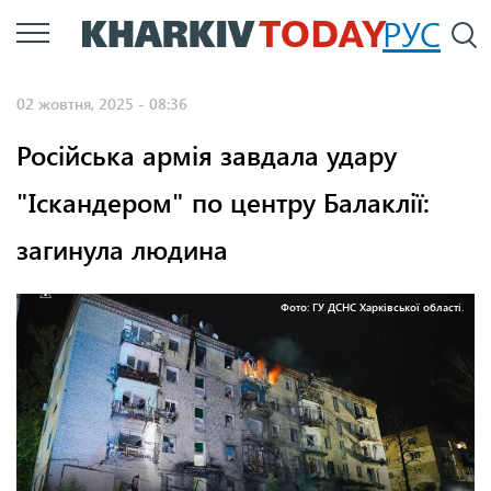
Перейти
РУС
П
до
основного
02 жовтня, 2025 - 08:36
вмісту
Російська армія завдала удару
"Іскандером" по центру Балаклії:
загинула людина
Фото: ГУ ДСНС Харківської області.