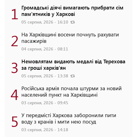
1
Громадські діячі вимагають прибрати сім
пам'ятників у Харкові
05 серпня, 2026 - 16:10
2
На Харківщині восени почнуть рахувати
пасажирів
04 серпня, 2026 - 08:11
3
Немовлятам видають медалі від Терехова
за гроші харків'ян
05 серпня, 2026 - 13:38
4
Російська армія почала штурми за новий
населений пункт на Харківщині
03 серпня, 2026 - 09:45
5
У передмісті Харкова заборонили пити
воду з кранів і мити нею посуд
03 серпня, 2026 - 14:18