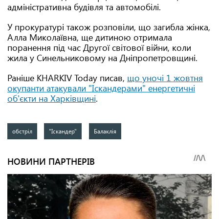
адміністративна будівля та автомобілі.
У прокуратурі також розповіли, що загибла жінка,
Алла Миколаївна, ще дитиною отримала
поранення під час Другої світової війни, коли
жила у Синельниковому на Дніпропетровщині.
Раніше KHARKIV Today писав,
що уночі 1 жовтня
окупанти атакували "Іскандерами" енергетичні
об'єкти на Харківщині
.
обстріл
"Іскандер"
Балаклія