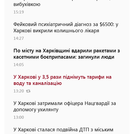
вибухівкою
15:19
Фейковий психіатричний діагноз за $6500: у
Харкові викрили колишнього лікаря
14:27
По місту на Харківщині вдарили ракетами з
касетними боєприпасами: загинули люди
14:05
У Харкові у 3,5 рази піднімуть тарифи на
воду та каналізацію
13:20
У Харкові затримали офіцера Нацгвардії за
допомогу ухилянту
13:00
У Харкові сталася подвійна ДТП з міським