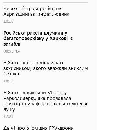
Через обстріли росіян на
Харківщині загинула людина
10:10
Російська ракета влучила у
багатоповерхівку у Харкові, є
загиблі
08:58
У Харкові попрощались із
захисником, якого вважали зниклим
безвісті
18:18
У Харкові викрили 51-річну
наркодилерку, яка продавала
психотропи у флаконах від гелю для
душу
17:23
Двічі протягом дня FPV-дрони