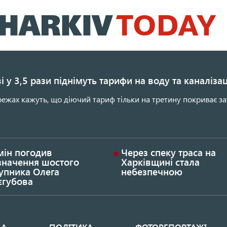
Перейти
до
основного
вмісту
і у 3,5 рази піднімуть тарифи на воду та каналіза
ежах кажуть, що діючий тариф тільки на третину покриває за
мін погодив
Через спеку траса на
значення шостого
Харківщині стала
упника Олега
небезпечною
єгубова