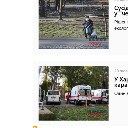
Сусі
у "ч
Рішенн
еколог
20 жовт
У Ха
кара
Один з