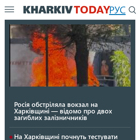
Перейти
РУС
П
до
основного
вмісту
Росія обстріляла вокзал на
Харківщині — відомо про двох
загиблих залізничників
На Харківщині почнуть тестувати