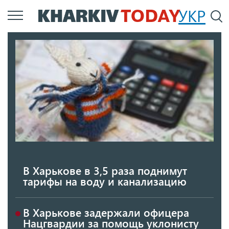
Перейти
УКР
По
к
основному
содержанию
В Харькове в 3,5 раза поднимут
тарифы на воду и канализацию
В Харькове задержали офицера
Нацгвардии за помощь уклонисту