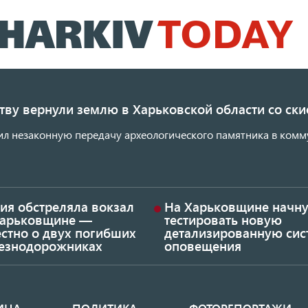
Перейти
к
основному
содержанию
ству вернули землю в Харьковской области со с
ил незаконную передачу археологического памятника в комм
ия обстреляла вокзал
На Харьковщине начну
Харьковщине —
тестировать новую
стно о двух погибших
детализированную сис
езнодорожниках
оповещения