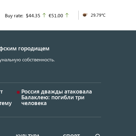
Buy rate:
$44.35
€51.00
29.79°C
up
up
кифским городищем
унальную собственность.
т
Россия дважды атаковала
Балаклею: погибли три
тему
человека