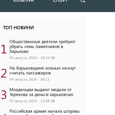
КУЛЬТУРА
СПОРТ
Поиск
ТОП НОВИНИ
Общественные деятели требуют
1
убрать семь памятников в
Харькове
05 августа, 2026 - 16:10
2
На Харьковщине осенью начнут
считать пассажиров
04 августа, 2026 - 08:11
3
Младенцам выдают медали от
Терехова за деньги харьковчан
05 августа, 2026 - 13:38
Российская армия начала штурмы