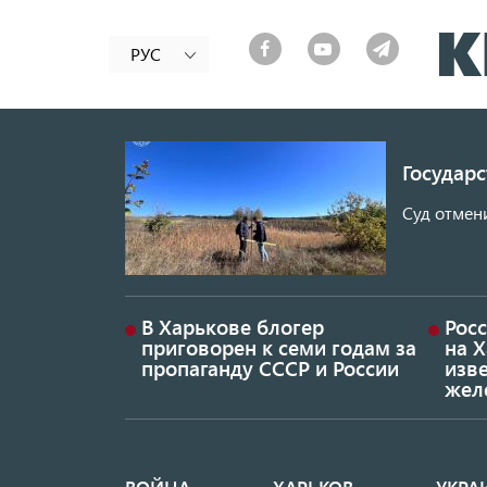
РУС
Государ
Суд отмен
В Харькове блогер
Росс
приговорен к семи годам за
на 
пропаганду СССР и России
изве
жел