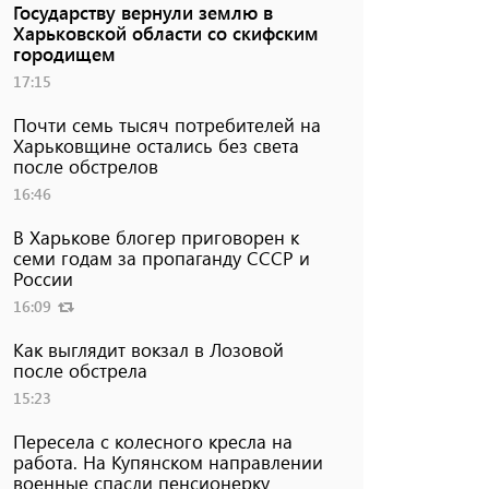
Государству вернули землю в
Харьковской области со скифским
городищем
17:15
Почти семь тысяч потребителей на
Харьковщине остались без света
после обстрелов
16:46
В Харькове блогер приговорен к
семи годам за пропаганду СССР и
России
16:09
Как выглядит вокзал в Лозовой
после обстрела
15:23
Пересела с колесного кресла на
работа. На Купянском направлении
военные спасли пенсионерку