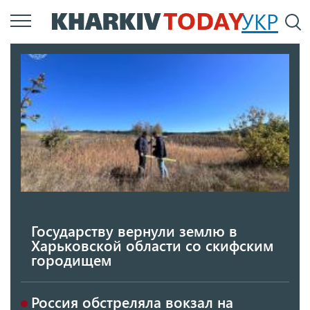
Перейти
УКР
По
к
основному
содержанию
Государству вернули землю в
Харьковской области со скифским
городищем
Россия обстреляла вокзал на