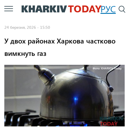
Перейти
РУС
П
до
основного
24 березня, 2026 - 15:50
вмісту
У двох районах Харкова частково
вимкнуть газ
Фото: KHARKIV Today.