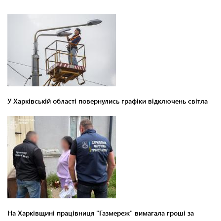
У Харківській області повернулись графіки відключень світла
На Харківщині працівниця "Газмереж" вимагала гроші за