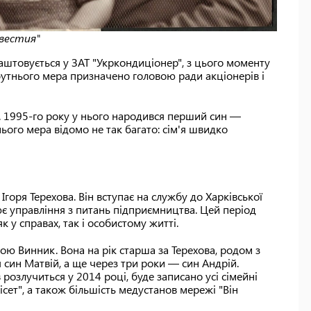
звестия"
лаштовується у ЗАТ "Укркондиціонер", з цього моменту
бутнього мера призначено головою ради акціонерів і
. 1995-го року у нього народився перший син —
ого мера відомо не так багато: сім'я швидко
Ігоря Терехова. Він вступає на службу до Харківської
є управління з питань підприємництва. Цей період
 у справах, так і особистому житті.
ою Винник. Вона на рік старша за Терехова, родом з
 син Матвій, а ще через три роки — син Андрій.
розлучиться у 2014 році, буде записано усі сімейні
сет", а також більшість медустанов мережі "Він