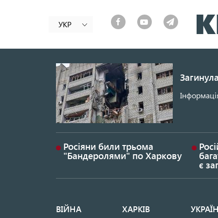
УКР
Загинула
Інформація
Росіяни били трьома
Росі
"Бандеролями" по Харкову
бага
є за
ВІЙНА
ХАРКІВ
УКРАЇ
Основная