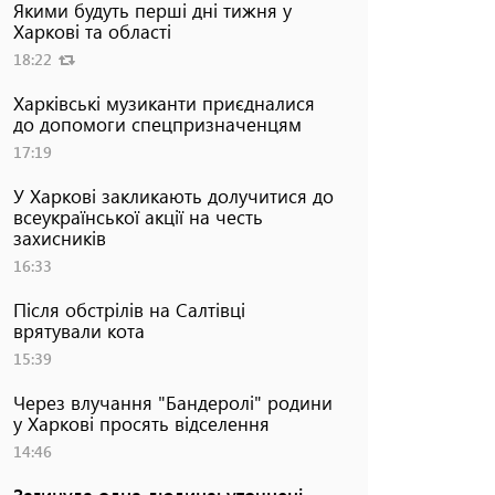
Якими будуть перші дні тижня у
Харкові та області
18:22
Харківські музиканти приєдналися
до допомоги спецпризначенцям
17:19
У Харкові закликають долучитися до
всеукраїнської акції на честь
захисників
16:33
Після обстрілів на Салтівці
врятували кота
15:39
Через влучання "Бандеролі" родини
у Харкові просять відселення
14:46
Загинула одна людина: уточнені