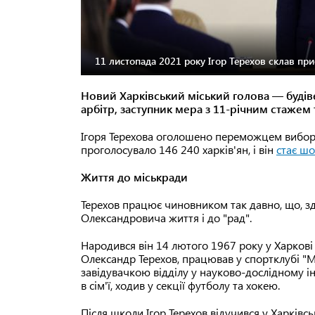
11 листопада 2021 року Ігор Терехов склав при
Новий Харківський міський голова — буді
арбітр, заступник мера з 11-річним стажем 
Ігоря Терехова оголошено переможцем виборів
проголосувало 146 240 харків'ян, і він
стає ш
Життя до міськради
Терехов працює чиновником так давно, що, зда
Олександровича життя і до "рад".
Народився він 14 лютого 1967 року у Харкові в
Олександр Терехов, працював у спортклубі "Ме
завідувачкою відділу у науково-дослідному і
в сім'ї, ходив у секції футболу та хокею.
Після школи Ігор Терехов відучився у Харківс