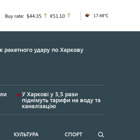
Buy rate:
$44.35
€51.10
17.48°C
up
up
к ракетного удару по Харкову
или
У Харкові у 3,5 рази
піднімуть тарифи на воду та
каналізацію
КУЛЬТУРА
СПОРТ
Пошук