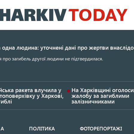
Перейти
до
основного
вмісту
 одна людина: уточнені дані про жертви внаслідо
 про загибель другої людини не підтвердилася.
йська ракета влучила у
На Харківщині оголос
топоверхівку у Харкові,
жалобу за загиблими
гиблі
залізничниками
НА
ПОЛІТИКА
ФОТОРЕПОРТАЖІ