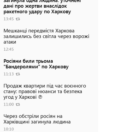
дані про жертви внаслідок
ракетного удару по Харкову
13:45
Мешканці передмістя Харкова
залишились без світла через ворожі
атаки
12:45
Росіяни били трьома
"Бандеролями" по Харкову
11:13
Продаж квартири під час воєнного
стану: правові нюанси та безпека
угод у Харкові ℗
11:00
Через обстріли росіян на
Харківщині загинула людина
10:10