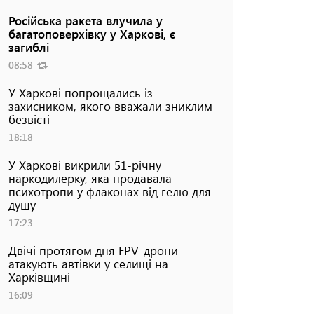
Російська ракета влучила у
багатоповерхівку у Харкові, є
загиблі
08:58
У Харкові попрощались із
захисником, якого вважали зниклим
безвісті
18:18
У Харкові викрили 51-річну
наркодилерку, яка продавала
психотропи у флаконах від гелю для
душу
17:23
Двічі протягом дня FPV-дрони
атакують автівки у селищі на
Харківщині
16:09