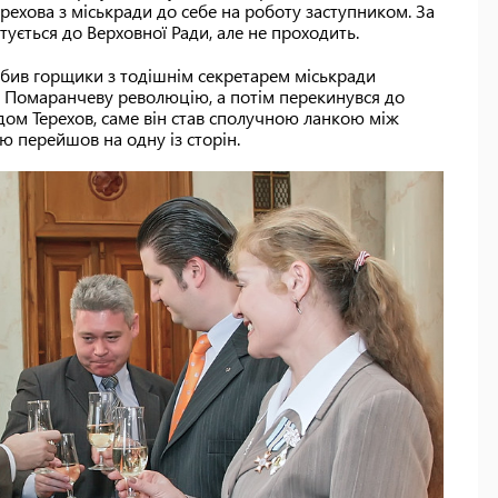
ерехова з міськради до себе на роботу заступником. За
тується до Верховної Ради, але не проходить.
обив горщики з тодішнім секретарем міськради
в Помаранчеву революцію, а потім перекинувся до
дом Терехов, саме він став сполучною ланкою між
 перейшов на одну із сторін.