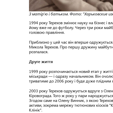
З матір'ю і батьком. Фото: "Харьковские и
1994 року Терехов змінює науку на бізнес і в
йому вже не до футболу. Через три роки май
головою правління.
Приблизно у цей час він вперше одружується
Микола Терехов. Про першу дружину майбутнь
розпалася.
Друге життя
1999 року розпочинається новий етап у житті 
міськради — і одразу начальником. Він очолю
триватиме до 2006 року і буде дуже плідним як
2003 року Терехов одружується вдруге з Олен
Кіровограда. Того ж року у пари народжується
Згодом саме на Олену Винник, з якою Терехов 
активи, зокрема мережу тютюнових кіосків "Кі
Клінік".