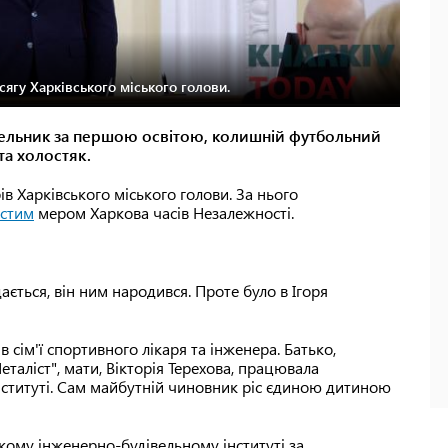
сягу Харківського міського голови.
вельник за першою освітою, колишній футбольний
та холостяк.
 Харківського міського голови. За нього
остим
мером Харкова часів Незалежності.
ється, він ним народився. Проте було в Ігоря
 сім'ї спортивного лікаря та інженера. Батько,
таліст", мати, Вікторія Терехова, працювала
нституті. Сам майбутній чиновник ріс єдиною дитиною
ькому інженерно-будівельному інституті за