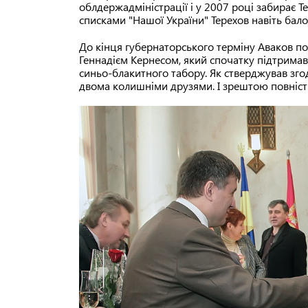
облдержадміністрації і у 2007 році забирає Т
списками "Нашої України" Терехов навіть бало
До кінця губернаторського терміну Аваков п
Геннадієм Кернесом, який спочатку підтрима
синьо-блакитного табору. Як стверджував зго
двома колишніми друзями. І зрештою повністю