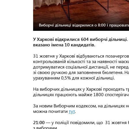
Виборчі дільниці відкрилися о 8:00 і працюват
У Харкові відкрилися 604 виборчі дільниц
вказано імена 10 кандидатів.
31 жовтня у Харкові відбуваються позачергов
контрольованій кількості та за наявності мас
дотримуватися соціальної дистанції, не пере
зі своєю ручкою для заповнення бюлетеня. Н
урахуванням 0,5% для кожної дільниці.
На виборчих дільницях у Харкові проходять 
дільницях працюють майже 1800 спостерігачі
За новим Виборчим кодексом, на дільницях не
можна почитати
тут
.
21:00
— у поліції повідомили, що 31 жовтня 
з виборами.