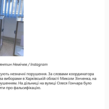
нтин Немічев / Instagram
ксують незначні порушення. За словами координатора
а виборами в Харківській області Миколи Зінченка, на
рушенням. На дільниці на вулиці Олеся Гончара було
ити про фальсифікацію.