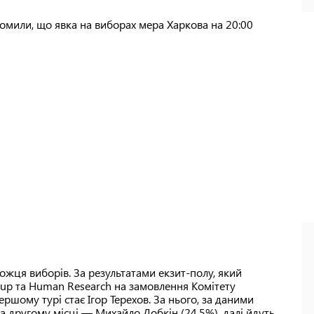
омили, що явка на виборах мера Харкова на 20:00
жця виборів. За результатами екзит-полу, який
up та Human Research на замовлення Комітету
ршому турі стає Ігор Терехов. За нього, за даними
а другому місці — Михайло Добкін (24,5%), далі йдуть