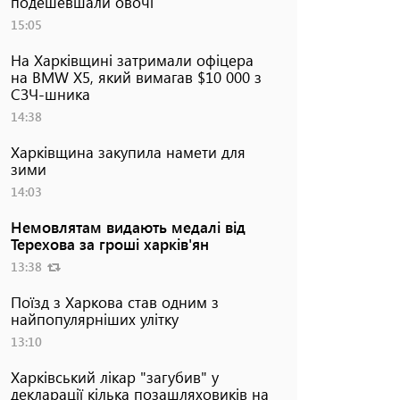
подешевшали овочі
15:05
На Харківщині затримали офіцера
на BMW Х5, який вимагав $10 000 з
СЗЧ-шника
14:38
Харківщина закупила намети для
зими
14:03
Немовлятам видають медалі від
Терехова за гроші харків'ян
13:38
Поїзд з Харкова став одним з
найпопулярніших улітку
13:10
Харківський лікар "загубив" у
декларації кілька позашляховиків на