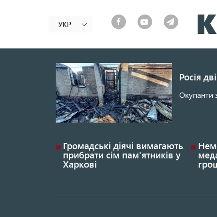
УКР
Росія дв
Окупанти 
Громадські діячі вимагають
Нем
прибрати сім пам'ятників у
меда
Харкові
грош