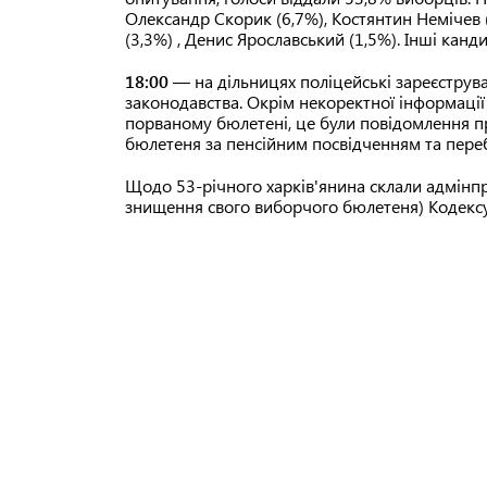
Олександр Скорик (6,7%), Костянтин Немічев 
(3,3%) , Денис Ярославський (1,5%). Інші кан
18:00
— на дільницях поліцейські зареєстру
законодавства. Окрім некоректної інформації 
порваному бюлетені, це були повідомлення п
бюлетеня за пенсійним посвідченням та переб
Щодо 53-річного харків'янина склали адмінпр
знищення свого виборчого бюлетеня) Кодексу