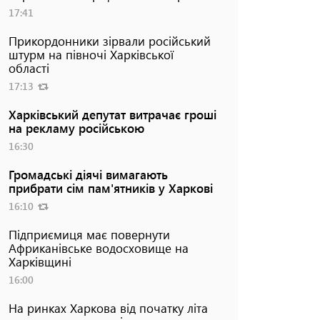
17:41
Прикордонники зірвали російський
штурм на півночі Харківської
області
17:13
Харківський депутат витрачає гроші
на рекламу російською
16:30
Громадські діячі вимагають
прибрати сім пам'ятників у Харкові
16:10
Підприємиця має повернути
Африканівське водосховище на
Харківщині
16:00
На ринках Харкова від початку літа