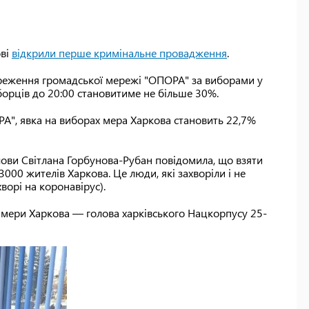
ові
відкрили перше кримінальне провадження
.
еження громадської мережі "ОПОРА" за виборами у
борців до 20:00 становитиме не більше 30%.
", явка на виборах мера Харкова становить 22,7%
лови Світлана Горбунова-Рубан повідомила, що взяти
000 жителів Харкова. Це люди, які захворіли і не
ворі на коронавірус).
у мери Харкова — голова харківського Нацкорпусу 25-