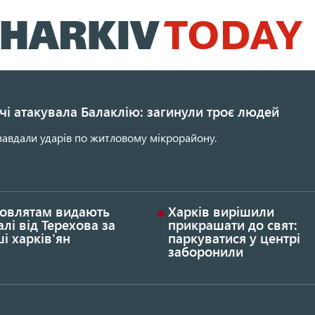
Перейти
до
основного
вмісту
ічі атакувала Балаклію: загинули троє людей
завдали ударів по житловому мікрорайону.
овлятам видають
Харків вирішили
лі від Терехова за
прикрашати до свят:
і харків'ян
паркуватися у центрі
заборонили