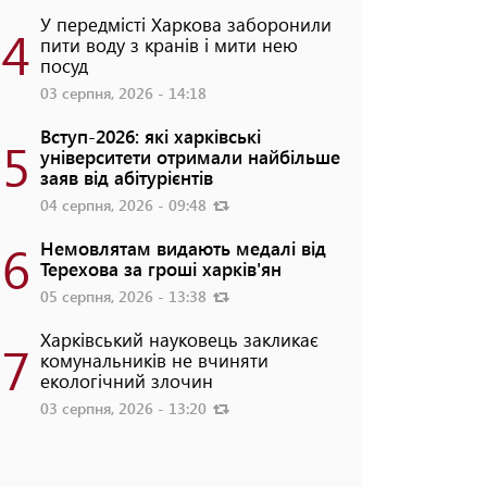
У передмісті Харкова заборонили
4
пити воду з кранів і мити нею
посуд
03 серпня, 2026 - 14:18
Вступ-2026: які харківські
5
університети отримали найбільше
заяв від абітурієнтів
04 серпня, 2026 - 09:48
6
Немовлятам видають медалі від
Терехова за гроші харків'ян
05 серпня, 2026 - 13:38
Харківський науковець закликає
7
комунальників не вчиняти
екологічний злочин
03 серпня, 2026 - 13:20