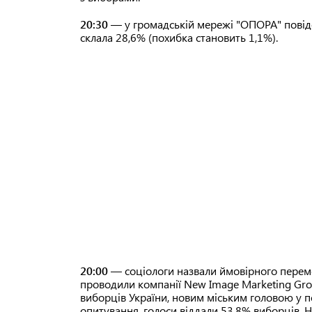
20:30
— у громадській мережі "ОПОРА" повід
склала 28,6% (похибка становить 1,1%).
20:00
— соціологи назвали ймовірного перемо
проводили компанії New Image Marketing Gro
виборців України, новим міським головою у пе
опитування, голоси віддали 53,8% виборців. Н