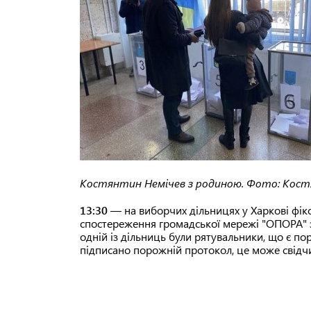
Костянтин Немічев з родиною. Фото: Костя
13:30
— на виборчих дільницях у Харкові фі
спостереження громадської мережі "ОПОРА" з
одній із дільниць були рятувальники, що є по
підписано порожній протокол, це може свідч