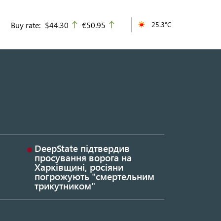
Buy rate:
$44.30
€50.95
25.3°C
up
up
DeepState підтвердив
просування ворога на
Харківщині, росіяни
погрожують "смертельним
трикутником"