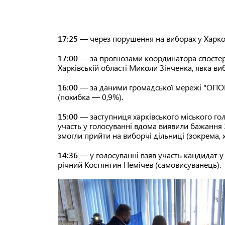
17:25
— через порушення на виборах у Харк
17:00
— за прогнозами координатора спостер
Харківській області Миколи Зінченка, явка ви
16:00
— за даними громадської мережі "ОПОРА
(похибка — 0,9%).
15:00
— заступниця харківського міського го
участь у голосуванні вдома виявили бажання 3
змогли прийти на виборчі дільниці (зокрема, х
14:36
— у голосуванні взяв участь кандидат 
річний Костянтин Немічев (самовисуванець).