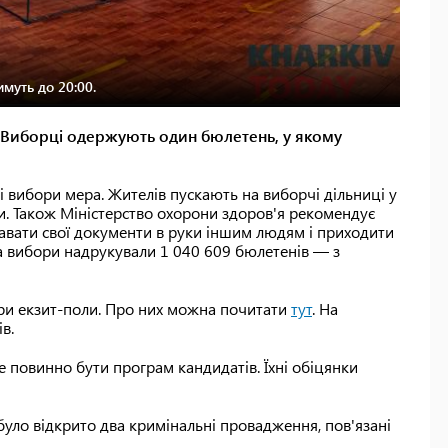
имуть до 20:00.
і. Виборці одержують один бюлетень, у якому
і вибори мера. Жителів пускають на виборчі дільниці у
ки. Також Міністерство охорони здоров'я рекомендує
давати свої документи в руки іншим людям і приходити
а вибори надрукували 1 040 609 бюлетенів — з
три екзит-поли. Про них можна почитати
тут
. На
в.
 повинно бути програм кандидатів. Їхні обіцянки
було відкрито два кримінальні провадження, пов'язані