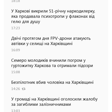
18:18
У Харкові викрили 51-річну наркодилерку,
яка продавала психотропи у флаконах від
гелю для душу
17:23
Двічі протягом дня FPV-дрони атакують
автівки у селищі на Харківщині
16:09
Семеро молодиків вчинили погром у
гуртожитку Харкова та отримали підозри
15:08
Безпілотник вбив чоловіка на Харківщині
14:26
У громаді на Харківщині оголосили жалобу
за загиблими залізничниками
13:03