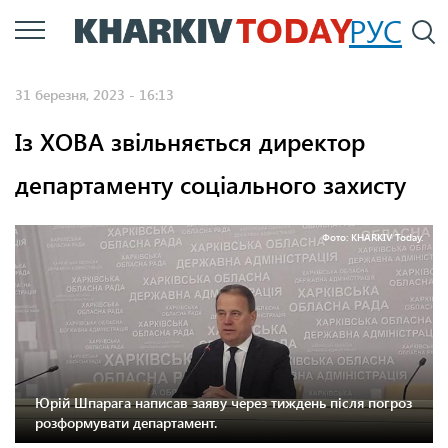
Перейти
РУС
П
до
основного
31 березня, 2023 - 16:13
вмісту
Із ХОВА звільняється директор
департаменту соціального захисту
Фото: KHARKIV Today.
Юрій Шпарага написав заяву через тиждень після погроз
розформувати департамент.