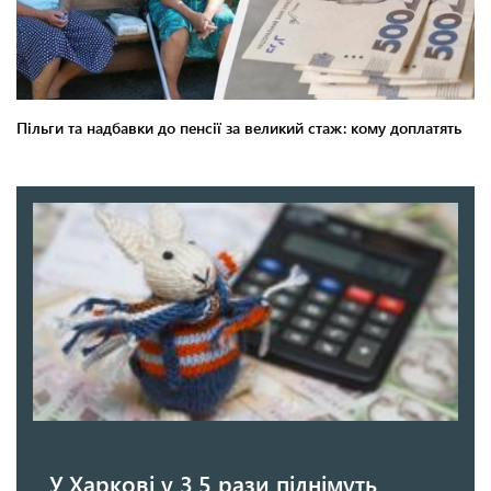
У Харкові у 3,5 рази піднімуть