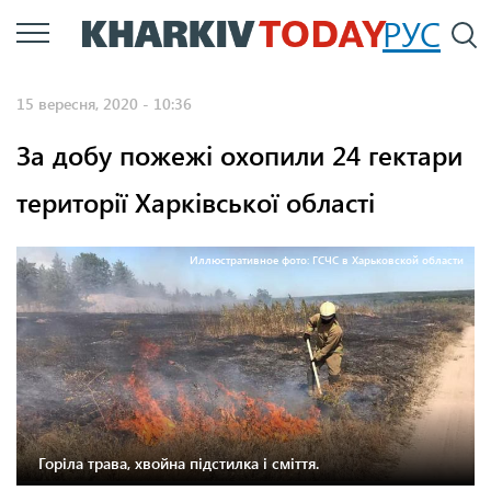
Перейти
РУС
П
до
основного
15 вересня, 2020 - 10:36
вмісту
За добу пожежі охопили 24 гектари
території Харківської області
Иллюстративное фото: ГСЧС в Харьковской области
Горіла трава, хвойна підстилка і сміття.