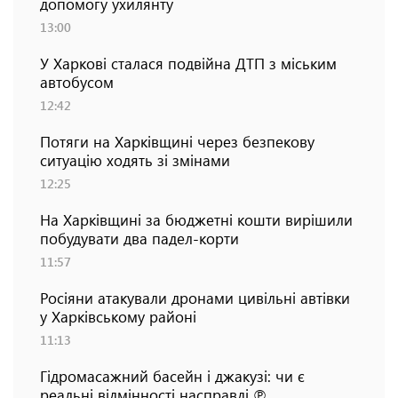
допомогу ухилянту
13:00
У Харкові сталася подвійна ДТП з міським
автобусом
12:42
Потяги на Харківщині через безпекову
ситуацію ходять зі змінами
12:25
На Харківщині за бюджетні кошти вирішили
побудувати два падел-корти
11:57
Росіяни атакували дронами цивільні автівки
у Харківському районі
11:13
Гідромасажний басейн і джакузі: чи є
реальні відмінності насправді ℗