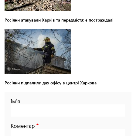
Росіяни атакували Харків та передмістя: є постраждалі
Росіяни підпалили дах офісу в центрі Харкова
Ім'я
Коментар