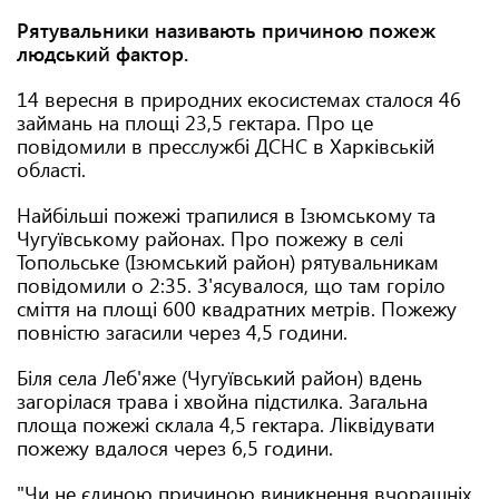
Рятувальники називають причиною пожеж
людський фактор.
14 вересня в природних екосистемах сталося 46
займань на площі 23,5 гектара. Про це
повідомили в пресслужбі ДСНС в Харківській
області.
Найбільші пожежі трапилися в Ізюмському та
Чугуївському районах. Про пожежу в селі
Топольське (Ізюмський район) рятувальникам
повідомили о 2:35. З'ясувалося, що там горіло
сміття на площі 600 квадратних метрів. Пожежу
повністю загасили через 4,5 години.
Біля села Леб'яже (Чугуївський район) вдень ​​
загорілася трава і хвойна підстилка. Загальна
площа пожежі склала 4,5 гектара. Ліквідувати
пожежу вдалося через 6,5 години.
"Чи не єдиною причиною виникнення вчорашніх