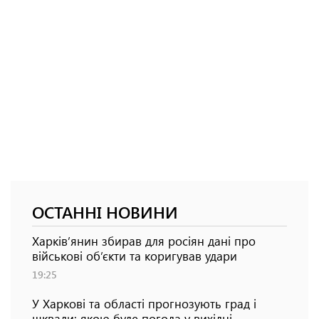
ОСТАННІ НОВИНИ
Харків’янин збирав для росіян дані про
військові об’єкти та коригував удари
19:25
У Харкові та області прогнозують град і
шквали: якою буде погода у вихідні