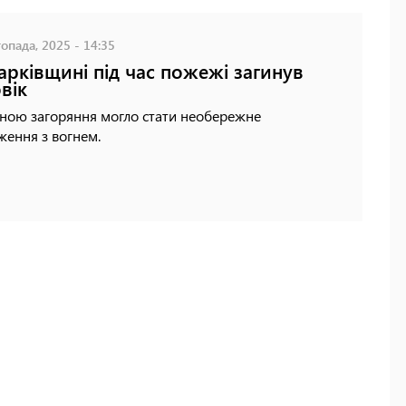
опада, 2025 - 14:35
арківщині під час пожежі загинув
вік
ною загоряння могло стати необережне
ення з вогнем.