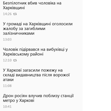
Безпілотник вбив чоловіка на
Харківщині
14:26
У громаді на Харківщині оголосили
жалобу за загиблими
залізничниками
13:03
Чоловік підірвався на вибухівці у
Харківському районі
12:10
У Харкові загасили пожежу на
складі видавництва після ворожої
атаки
11:08
Дрон росіян влучив поблизу станції
метро у Харкові
10:41