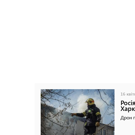
16 квіт
Росі
Харк
Дрон п