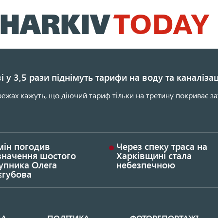
Перейти
до
основного
вмісту
і у 3,5 рази піднімуть тарифи на воду та каналіза
ежах кажуть, що діючий тариф тільки на третину покриває за
мін погодив
Через спеку траса на
значення шостого
Харківщині стала
упника Олега
небезпечною
єгубова