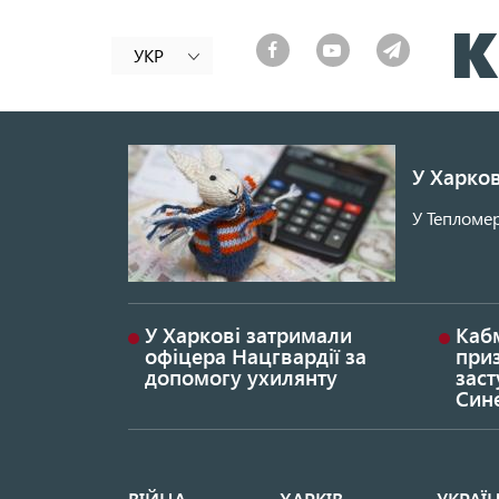
УКР
У Харков
У Тепломер
У Харкові затримали
Каб
офіцера Нацгвардії за
при
допомогу ухилянту
заст
Син