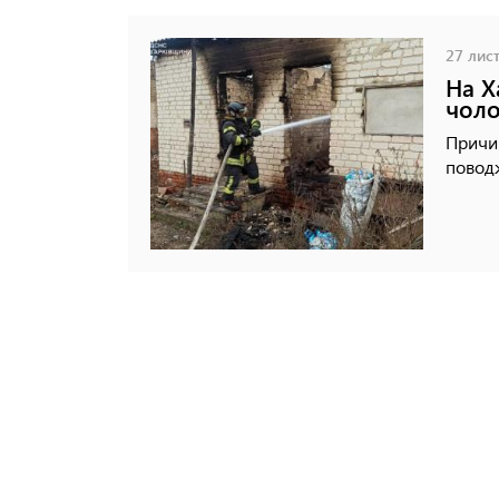
27 лист
На Х
чоло
Причи
поводж