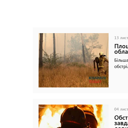
13 лист
Площ
обла
Більша
обстріл
04 лист
Обст
завд