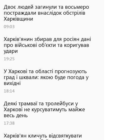
Двоє людей загинули та восьмеро
постраждали внаслідок обстрілів
Харківщини
09:03
Харків’янин збирав для росіян дані
про військові об’єкти та коригував
удари
19:25
У Харкові та області прогнозують
град і шквали: якою буде погода у
вихідні
18:14
Деякі трамваї та тролейбуси у
Харкові не курсуватимуть майже
весь день
17:38
Харків'ян кличуть відсвяткувати