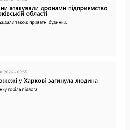
яни атакували дронами підприємство
рківській області
ждали також приватні будинки.
я, 2026 - 09:55
ожежі у Харкові загинула людина
нку горіла підлога.