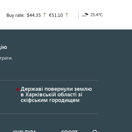
Buy rate:
$44.35
€51.10
25.4°C
up
up
цію
трати.
Державі повернули землю
в Харківській області зі
скіфським городищем