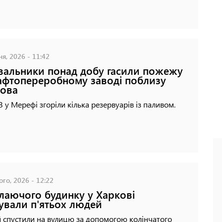
ня, 2026 - 11:42
вальники понад добу гасили пожежу
афтопереробному заводі поблизу
ова
 у Мерефі згоріли кілька резервуарів із паливом.
го, 2026 - 12:22
алаючого будинку у Харкові
ували п'ятьох людей
 спустили на вулицю за допомогою колінчатого