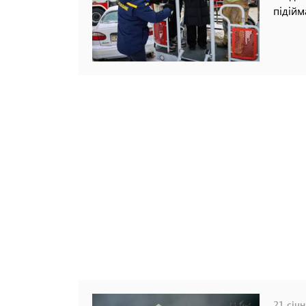
підійм
21 січн