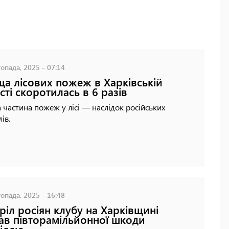
опада, 2025 - 07:14
а лісових пожеж в Харківській
сті скоротилась в 6 разів
 частина пожеж у лісі — наслідок російських
ів.
опада, 2025 - 16:48
ріл росіян клубу на Харківщині
ав півторамільйонної шкоди