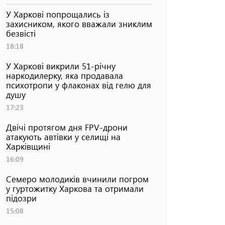
У Харкові попрощались із
захисником, якого вважали зниклим
безвісті
18:18
У Харкові викрили 51-річну
наркодилерку, яка продавала
психотропи у флаконах від гелю для
душу
17:23
Двічі протягом дня FPV-дрони
атакують автівки у селищі на
Харківщині
16:09
Семеро молодиків вчинили погром
у гуртожитку Харкова та отримали
підозри
15:08