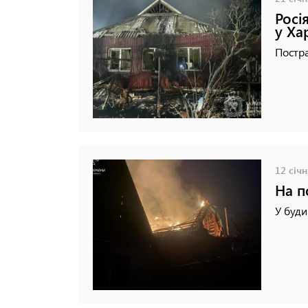
Росі
у Ха
Постра
12 січн
На п
У буди