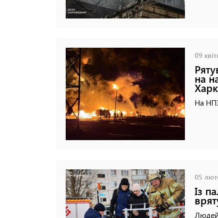
09 квіт
Ряту
на н
Харк
На НПЗ
05 люто
Із п
врят
Людей