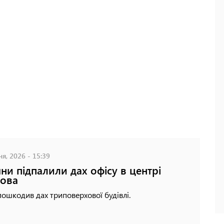
ня, 2026 - 15:39
яни підпалили дах офісу в центрі
ова
ошкодив дах триповерхової будівлі.