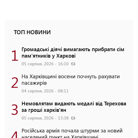
ТОП НОВИНИ
1
Громадські діячі вимагають прибрати сім
пам'ятників у Харкові
05 серпня, 2026 - 16:10
2
На Харківщині восени почнуть рахувати
пасажирів
04 серпня, 2026 - 08:11
3
Немовлятам видають медалі від Терехова
за гроші харків'ян
05 серпня, 2026 - 13:38
4
Російська армія почала штурми за новий
населений пункт на Харківщині