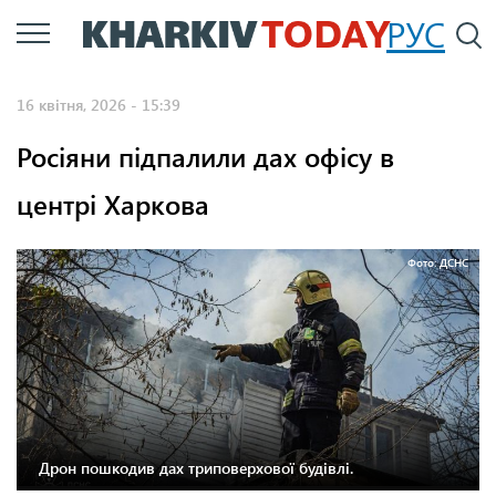
Перейти
РУС
П
до
основного
16 квітня, 2026 - 15:39
вмісту
Росіяни підпалили дах офісу в
центрі Харкова
Фото: ДСНС
Дрон пошкодив дах триповерхової будівлі.