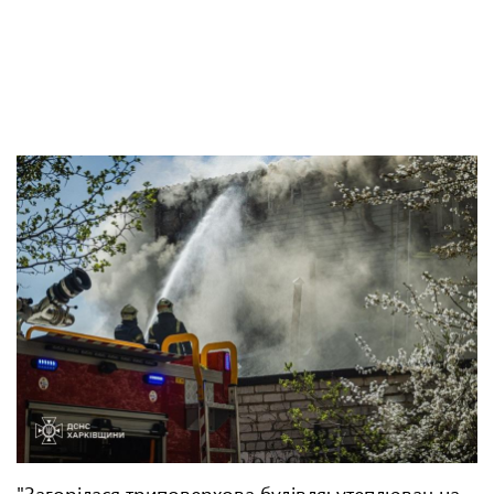
"Загорілася триповерхова будівля: утеплювач на