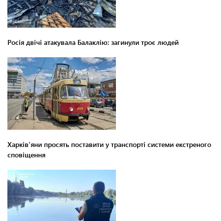
Росія двічі атакувала Балаклію: загинули троє людей
Харків'яни просять поставити у транспорті системи екстреного
сповіщення