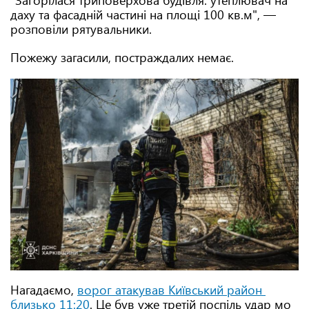
даху та фасадній частині на площі 100 кв.м", —
розповіли рятувальники.
Пожежу загасили, постраждалих немає.
Нагадаємо,
ворог атакував Київський район
близько 11:20
. Це був уже третій поспіль удар мо