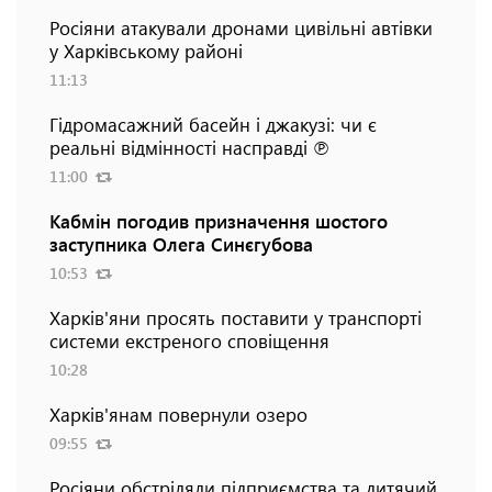
Росіяни атакували дронами цивільні автівки
у Харківському районі
11:13
Гідромасажний басейн і джакузі: чи є
реальні відмінності насправді ℗
11:00
Кабмін погодив призначення шостого
заступника Олега Синєгубова
10:53
Харків'яни просять поставити у транспорті
системи екстреного сповіщення
10:28
Харків'янам повернули озеро
09:55
Росіяни обстріляли підприємства та дитячий