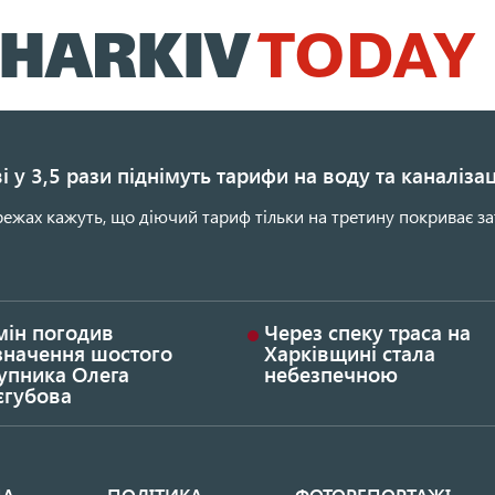
Перейти
до
основного
вмісту
і у 3,5 рази піднімуть тарифи на воду та каналіза
ежах кажуть, що діючий тариф тільки на третину покриває за
мін погодив
Через спеку траса на
значення шостого
Харківщині стала
упника Олега
небезпечною
єгубова