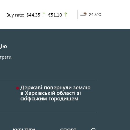
Buy rate:
$44.35
€51.10
24.5°C
up
up
цію
трати.
Державі повернули землю
в Харківській області зі
скіфським городищем