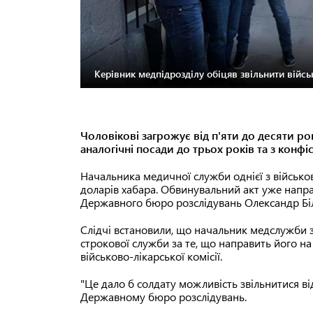
Керівник медпідрозділу обіцяв звільнити військ
Чоловікові загрожує від п'яти до десяти р
аналогічні посади до трьох років та з конфі
Начальника медичної служби однієї з військо
доларів хабара. Обвинувальний акт уже напр
Державного бюро розслідувань Олександр Бі
Слідчі встановили, що начальник медслужби 
строкової служби за те, що направить його н
військово-лікарської комісії.
"Це дало б солдату можливість звільнитися ві
Державному бюро розслідувань.