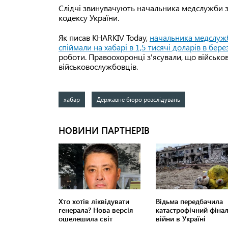
Слідчі звинувачують начальника медслужби за
кодексу України.
Як писав KHARKIV Today,
начальника медслужби
спіймали на хабарі в 1,5 тисячі доларів в бере
роботи. Правоохоронці з'ясували, що військо
військовослужбовців.
хабар
Державне бюро розслідувань