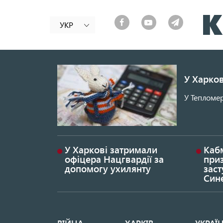
УКР
У Харков
У Тепломер
У Харкові затримали
Каб
офіцера Нацгвардії за
при
допомогу ухилянту
заст
Син