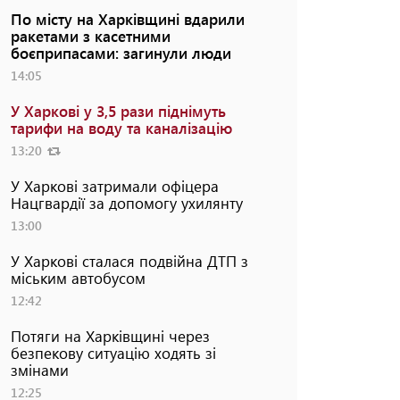
По місту на Харківщині вдарили
ракетами з касетними
боєприпасами: загинули люди
14:05
У Харкові у 3,5 рази піднімуть
тарифи на воду та каналізацію
13:20
У Харкові затримали офіцера
Нацгвардії за допомогу ухилянту
13:00
У Харкові сталася подвійна ДТП з
міським автобусом
12:42
Потяги на Харківщині через
безпекову ситуацію ходять зі
змінами
12:25