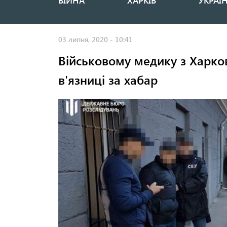
ВІЙНА
ХАРКІВ
УКРАЇ
Основная
навигация
03 липня, 2020 - 10:41
Військовому медику з Харков
в'язниці за хабар