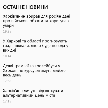
ОСТАННІ НОВИНИ
Харків’янин збирав для росіян дані
про військові об’єкти та коригував
удари
19:25
У Харкові та області прогнозують
град і шквали: якою буде погода у
вихідні
18:14
Деякі трамваї та тролейбуси у
Харкові не курсуватимуть майже
весь день
17:38
Харків'ян кличуть відсвяткувати
альтернативний День міста
17:15