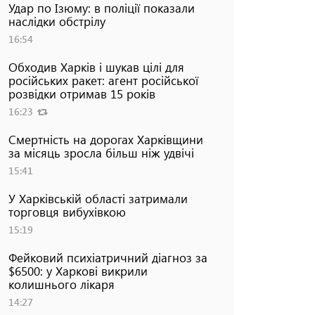
Удар по Ізюму: в поліції показали
наслідки обстрілу
16:54
Обходив Харків і шукав цілі для
російських ракет: агент російської
розвідки отримав 15 років
16:23
Смертність на дорогах Харківщини
за місяць зросла більш ніж удвічі
15:41
У Харківській області затримали
торговця вибухівкою
15:19
Фейковий психіатричний діагноз за
$6500: у Харкові викрили
колишнього лікаря
14:27