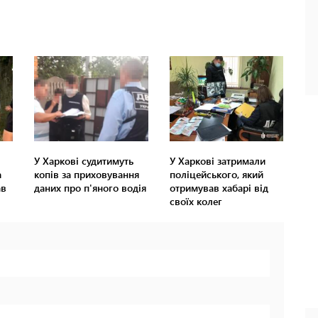
У Харкові судитимуть
У Харкові затримали
а
копів за приховування
поліцейського, який
ав
даних про п'яного водія
отримував хабарі від
своїх колег