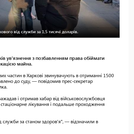
ового від служби за 1,5 тисячі доларів.
оків ув'язнення з позбавленням права обіймати
скацією майна.
вих частин в Харкові звинувачують в отриманні 1500
авлено до суду, — повідомив прес-секретар
лка.
зажадав і отримав хабар від військовослужбовця
а стаціонарне лікування і подальше проходження
д служби за станом здоров'я", — відзначили в