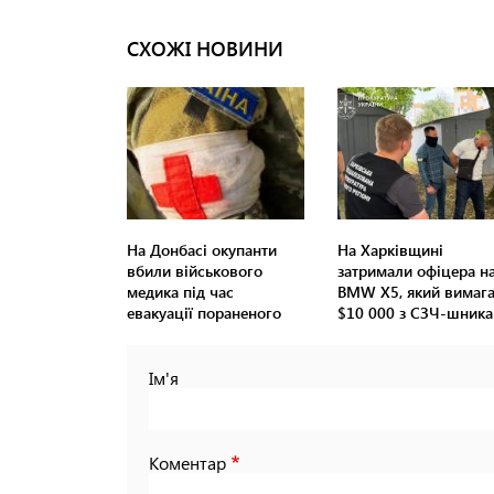
СХОЖІ НОВИНИ
На Донбасі окупанти
На Харківщині
вбили військового
затримали офіцера н
медика під час
BMW Х5, який вимаг
евакуації пораненого
$10 000 з СЗЧ-шника
Ім'я
Коментар