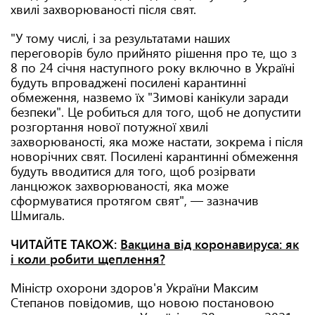
хвилі захворюваності після свят.
"У тому числі, і за результатами наших
переговорів було прийнято рішення про те, що з
8 по 24 січня наступного року включно в Україні
будуть впроваджені посилені карантинні
обмеження, назвемо їх "Зимові канікули заради
безпеки". Це робиться для того, щоб не допустити
розгортання нової потужної хвилі
захворюваності, яка може настати, зокрема і після
новорічних свят. Посилені карантинні обмеження
будуть вводитися для того, щоб розірвати
ланцюжок захворюваності, яка може
сформуватися протягом свят", — зазначив
Шмигаль.
ЧИТАЙТЕ ТАКОЖ:
Вакцина від коронавируса: як
і коли робити щеплення?
Міністр охорони здоров'я України Максим
Степанов повідомив, що новою постановою