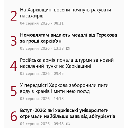
2
На Харківщині восени почнуть рахувати
пасажирів
04 серпня, 2026 - 08:11
3
Немовлятам видають медалі від Терехова
за гроші харків'ян
05 серпня, 2026 - 13:38
4
Російська армія почала штурми за новий
населений пункт на Харківщині
03 серпня, 2026 - 09:45
5
У передмісті Харкова заборонили пити
воду з кранів і мити нею посуд
03 серпня, 2026 - 14:18
6
Вступ-2026: які харківські університети
отримали найбільше заяв від абітурієнтів
04 серпня, 2026 - 09:48