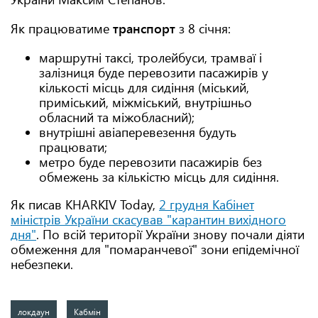
Як працюватиме
транспорт
з 8 січня:
маршрутні таксі, тролейбуси, трамваї і
залізниця буде перевозити пасажирів у
кількості місць для сидіння (міський,
приміський, міжміський, внутрішньо
обласний та міжобласний);
внутрішні авіаперевезення будуть
працювати;
метро буде перевозити пасажирів без
обмежень за кількістю місць для сидіння.
Як писав KHARKIV Today,
2 грудня Кабінет
міністрів України скасував "карантин вихідного
дня"
. По всій території України знову почали діяти
обмеження для "помаранчевої" зони епідемічної
небезпеки.
локдаун
Кабмін