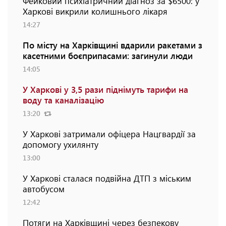
Фейковий психіатричний діагноз за $6500: у
Харкові викрили колишнього лікаря
14:27
По місту на Харківщині вдарили ракетами з
касетними боєприпасами: загинули люди
14:05
У Харкові у 3,5 рази піднімуть тарифи на
воду та каналізацію
13:20
У Харкові затримали офіцера Нацгвардії за
допомогу ухилянту
13:00
У Харкові сталася подвійна ДТП з міським
автобусом
12:42
Потяги на Харківщині через безпекову