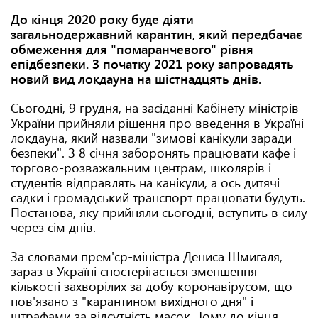
До кінця 2020 року буде діяти
загальнодержавний карантин, який передбачає
обмеження для "помаранчевого" рівня
епідбезпеки. З початку 2021 року запровадять
новий вид локдауна на шістнадцять днів.
Сьогодні, 9 грудня, на засіданні Кабінету міністрів
України прийняли рішення про введення в Україні
локдауна, який назвали "зимові канікули заради
безпеки". З 8 січня заборонять працювати кафе і
торгово-розважальним центрам, школярів і
студентів відправлять на канікули, а ось дитячі
садки і громадський транспорт працювати будуть.
Постанова, яку прийняли сьогодні, вступить в силу
через сім днів.
За словами прем'єр-міністра Дениса Шмигаля,
зараз в Україні спостерігається зменшення
кількості захворілих за добу коронавірусом, що
пов'язано з "карантином вихідного дня" і
штрафами за відсутність масок. Тому до кінця