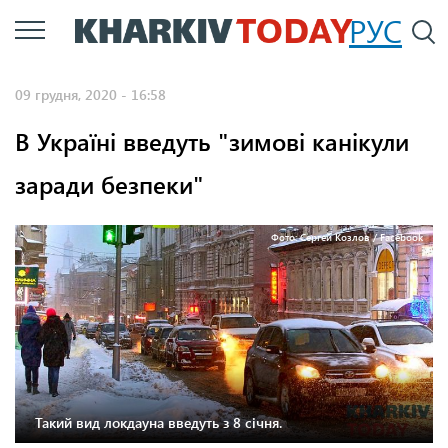
Перейти
РУС
П
до
основного
09 грудня, 2020 - 16:58
вмісту
В Україні введуть "зимові канікули
заради безпеки"
Фото: Сергей Козлов / Facebook
Такий вид локдауна введуть з 8 січня.