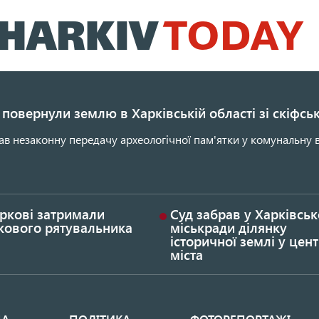
Перейти
до
основного
вмісту
повернули землю в Харківській області зі скіфс
ав незаконну передачу археологічної пам'ятки у комунальну в
ркові затримали
Суд забрав у Харківськ
кового рятувальника
міськради ділянку
історичної землі у цент
міста