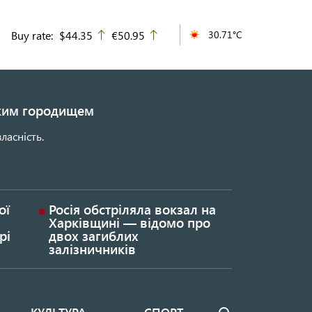
Buy rate:
$44.35
€50.95
30.71°C
up
up
ьким городищем
ласність.
ої
Росія обстріляла вокзал на
Харківщині — відомо про
рі
двох загиблих
залізничників