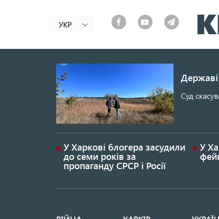
УКР
Державі 
Суд скасув
У Харкові блогера засудили
У Ха
до семи років за
фей
пропаганду СРСР і Росії