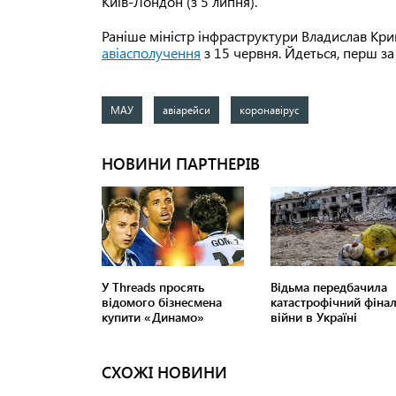
Київ-Лондон (з 5 липня).
Раніше міністр інфраструктури Владислав Кри
авіасполучення
з 15 червня. Йдеться, перш за
МАУ
авіарейси
коронавірус
СХОЖІ НОВИНИ