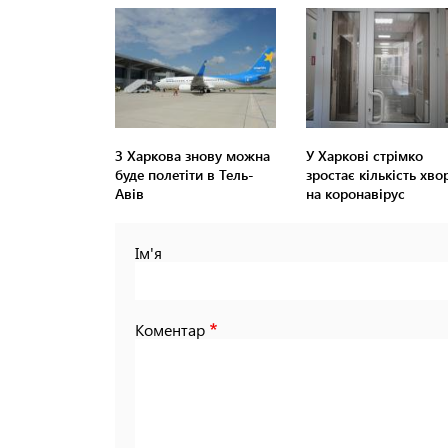
З Харкова знову можна
У Харкові стрімко
буде полетіти в Тель-
зростає кількість хво
Авів
на коронавірус
Ім'я
Коментар