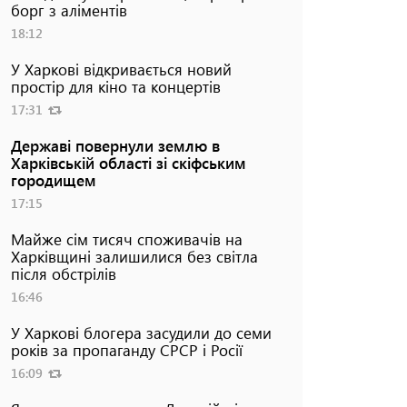
борг з аліментів
18:12
У Харкові відкривається новий
простір для кіно та концертів
17:31
Державі повернули землю в
Харківській області зі скіфським
городищем
17:15
Майже сім тисяч споживачів на
Харківщині залишилися без світла
після обстрілів
16:46
У Харкові блогера засудили до семи
років за пропаганду СРСР і Росії
16:09