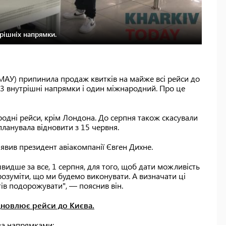
рішніх напрямки.
 (МАУ) припинила продаж квитків на майже всі рейси до
я 3 внутрішні напрямки і один міжнародний. Про це
одні рейси, крім Лондона. До серпня також скасували
 планувала відновити з 15 червня.
явив президент авіакомпанії Євген Дихне.
видше за все, 1 серпня, для того, щоб дати можливість
 розуміти, що ми будемо виконувати. А визначати ці
ів подорожувати", — пояснив він.
дновлює рейси до Києва.
 за напрямками: