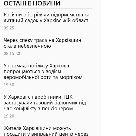
ОСТАННІ НОВИНИ
Росіяни обстріляли підприємства та
дитячий садок у Харківській області
09:25
Через спеку траса на Харківщині
стала небезпечною
08:15
У громаді поблизу Харкова
попрощаються з водієм
аеромобільної роти та морпіхом
19:30
У Харкові співробітники ТЦК
застосували газовий балончик під
час конфлікту з пенсіонером
19:20
Жителя Харківщини можуть
посадити у виправний центр через