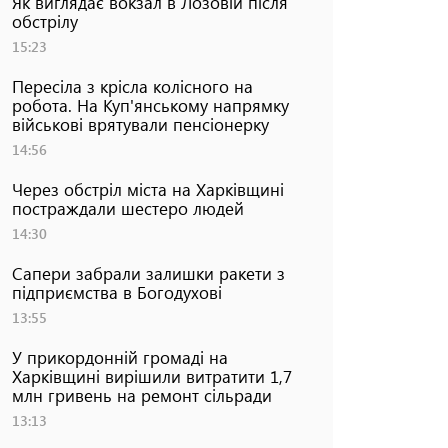
Як виглядає вокзал в Лозовій після
обстрілу
15:23
Пересіла з крісла колісного на
робота. На Куп'янському напрямку
військові врятували пенсіонерку
14:56
Через обстріл міста на Харківщині
постраждали шестеро людей
14:30
Сапери забрали залишки ракети з
підприємства в Богодухові
13:55
У прикордонній громаді на
Харківщині вирішили витратити 1,7
млн гривень на ремонт сільради
13:13