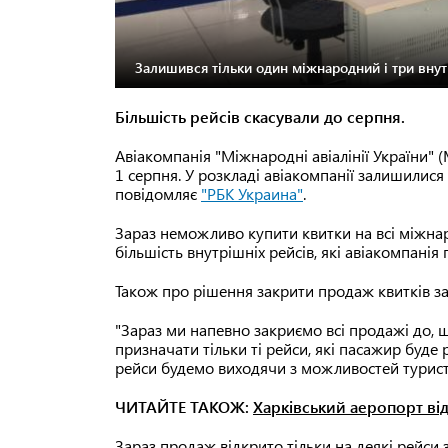
Залишився тільки один міжнародний і три внут
Більшість рейсів скасували до серпня.
Авіакомпанія "Міжнародні авіалінії України"
1 серпня. У розкладі авіакомпанії залишилис
повідомляє
"РБК Украина"
.
Зараз неможливо купити квитки на всі міжнар
більшість внутрішніх рейсів, які авіакомпанія
Також про рішення закрити продаж квитків за
"Зараз ми напевно закриємо всі продажі до, ш
призначати тільки ті рейси, які пасажир буде
рейси будемо виходячи з можливостей турист
ЧИТАЙТЕ ТАКОЖ:
Харківський аеропорт ві
Зараз продаж відкрито тільки на деякі рейси