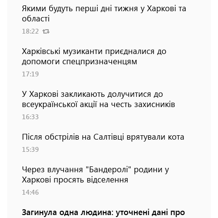
Якими будуть перші дні тижня у Харкові та
області
18:22
Харківські музиканти приєдналися до
допомоги спецпризначенцям
17:19
У Харкові закликають долучитися до
всеукраїнської акції на честь захисників
16:33
Після обстрілів на Салтівці врятували кота
15:39
Через влучання "Бандеролі" родини у
Харкові просять відселення
14:46
Загинула одна людина: уточнені дані про