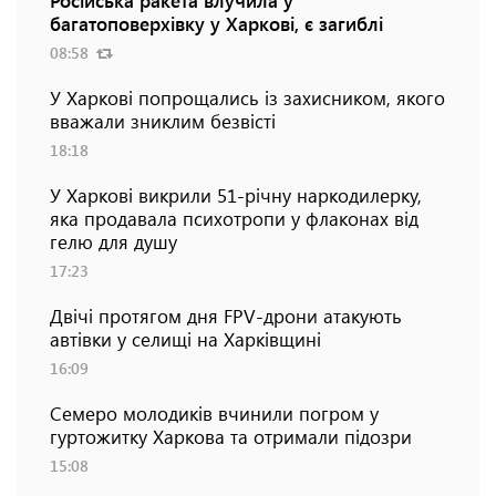
багатоповерхівку у Харкові, є загиблі
08:58
У Харкові попрощались із захисником, якого
вважали зниклим безвісті
18:18
У Харкові викрили 51-річну наркодилерку,
яка продавала психотропи у флаконах від
гелю для душу
17:23
Двічі протягом дня FPV-дрони атакують
автівки у селищі на Харківщині
16:09
Семеро молодиків вчинили погром у
гуртожитку Харкова та отримали підозри
15:08