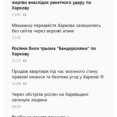
жертви внаслідок ракетного удару по
Харкову
13:45
Мешканці передмістя Харкова залишились
без світла через ворожі атаки
12:45
Росіяни били трьома "Бандеролями" по
Харкову
11:13
Продаж квартири під час воєнного стану:
правові нюанси та безпека угод у Харкові ℗
11:00
Через обстріли росіян на Харківщині
загинула людина
10:10
Російська ракета влучила у