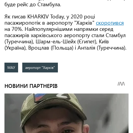
буде рейс до Стамбула.
Як писав KHARKIV Today, у 2020 році
пасажиропотік в аеропорту "Харків"
скоротився
на 70%. Найпопулярнішими напрямки серед
пасажирів харківського аеропорту стали Стамбул
(Туреччина), Шарм-ель-Шейх (Єгипет), Київ
(Україна), Вроцлав (Польща) і Анталія (Туреччина).
МАУ
аеропорт "Харків"