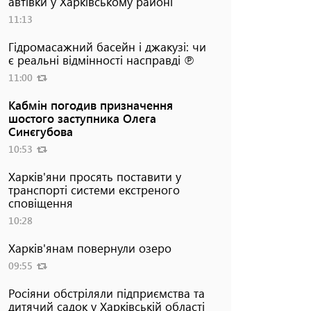
автівки у Харківському районі
11:13
Гідромасажний басейн і джакузі: чи
є реальні відмінності насправді ℗
11:00
Кабмін погодив призначення
шостого заступника Олега
Синєгубова
10:53
Харків'яни просять поставити у
транспорті системи екстреного
сповіщення
10:28
Харків'янам повернули озеро
09:55
Росіяни обстріляли підприємства та
дитячий садок у Харківській області