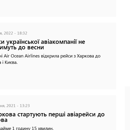
я, 2022 - 18:32
ки української авіакомпанії не
тимуть до весни
ні Air Ocean Airlines відкрила рейси з Харкова до
 і Києва.
ня, 2021 - 13:23
ркова стартують перші авіарейси до
ова
займе 1 годину 15 хвилин.