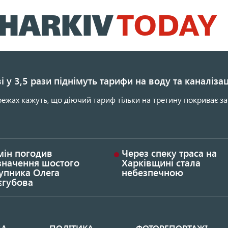
Перейти
до
основного
вмісту
і у 3,5 рази піднімуть тарифи на воду та каналіза
ежах кажуть, що діючий тариф тільки на третину покриває за
мін погодив
Через спеку траса на
значення шостого
Харківщині стала
упника Олега
небезпечною
єгубова