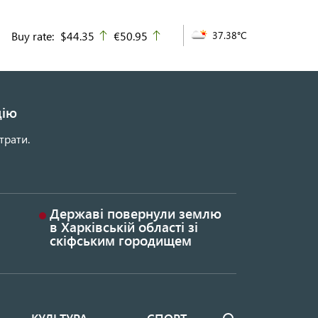
Buy rate:
$44.35
€50.95
37.38°C
up
up
цію
трати.
Державі повернули землю
в Харківській області зі
скіфським городищем