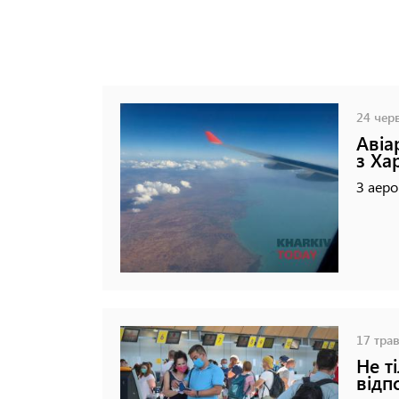
24 черв
Авіа
з Ха
З аеро
17 трав
Не т
відп