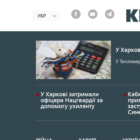
УКР
У Харков
У Тепломер
У Харкові затримали
Каб
офіцера Нацгвардії за
при
допомогу ухилянту
заст
Син