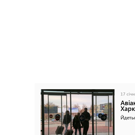
17 січн
Авіа
Харк
Йдетьс