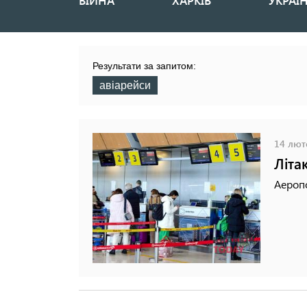
ВІЙНА
ХАРКІВ
УКРАЇ
Основная
навигация
Результати за запитом:
авіарейси
14 люто
Літа
Аероп