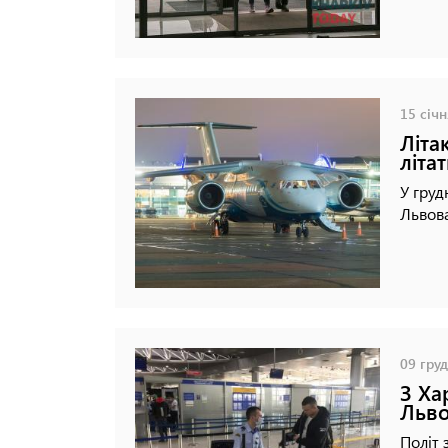
15 січн
Літа
літа
У груд
Львова
09 груд
З Ха
Льв
Політ 