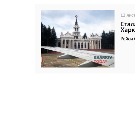
12 лист
Стал
Харк
Рейси 