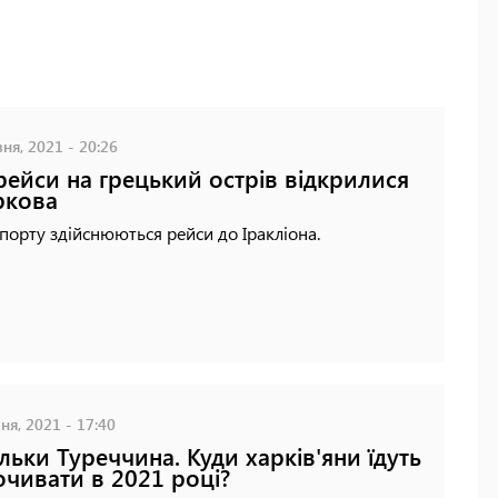
ня, 2021 - 20:26
рейси на грецький острів відкрилися
ркова
порту здійснюються рейси до Іракліона.
ня, 2021 - 17:40
ільки Туреччина. Куди харків'яни їдуть
очивати в 2021 році?