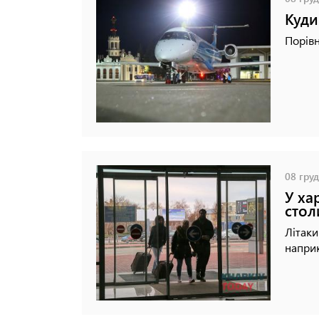
Куди
Порівн
08 груд
У ха
стол
Літаки
наприк