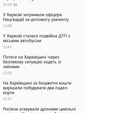
13:20
У Харкові затримали офіцера
Нацгвардії за допомогу ухилянту
13:00
У Харкові сталася подвійна ДТП з
міським автобусом
12:42
Потяги на Харківщині через
безпекову ситуацію ходять зі
змінами
12:25
На Харківщині за бюджетні кошти
вирішили побудувати два падел-
корти
11:57
Росіяни атакували дронами цивільні