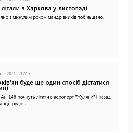
 літали з Харкова у листопаді
яно з минулим роком мандрівників побільшало.
ня, 2021 - 17:17
рків'ян буде ще один спосіб дістатися
иці
 Ан-148 почнуть літати в аеропорт "Жуляни" і назад
інці грудня.