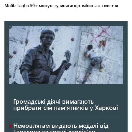
Громадські діячі вимагають
прибрати сім пам'ятників у Харкові
Немовлятам видають медалі від
Терехова за гроші харків'ян