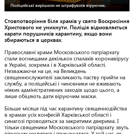
Поліцейські вирішили не штрафувати віруючих.
Стовпотворіння біля храмів у свято Воскресіння
Христового не уникнути. Поліція відмовляється
карати порушників карантину, якщо вони
збираються в церквах.
Православні храми Московського патріархату
стали вогнищами декількох спалахів коронавірусу
в Україні, зокрема і в Харківській області.
Незважаючи на це, на Великдень
священнослужителі закликають паству прийти на
службу, а поліцейські і чиновники не вживають
ніяких адміністративних заходів щодо цього, а
лише обіцяють дати віруючим маски.
Більше місяця під час карантину священнодійства
в храмах усіх конфесій Харківської області і
синагозі проводяться за закритими дверима. І
тільки священики Московського патріархату звуть
віруючих молитися і причащатися. У той час, як