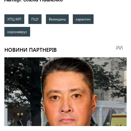
УПЦ МП
ПЦУ
Великдень
карантин
коронавірус