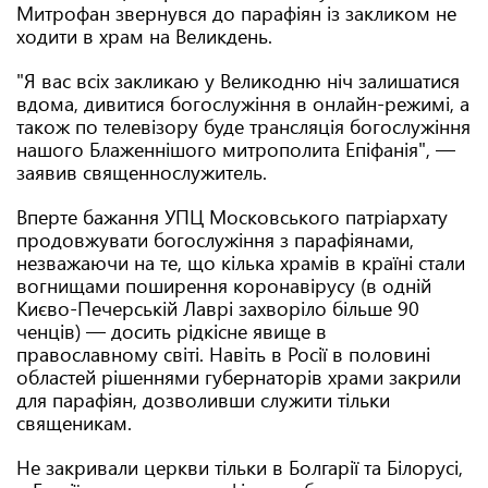
Митрофан звернувся до парафіян із закликом не
ходити в храм на Великдень.
"Я вас всіх закликаю у Великодню ніч залишатися
вдома, дивитися богослужіння в онлайн-режимі, а
також по телевізору буде трансляція богослужіння
нашого Блаженнішого митрополита Епіфанія", —
заявив священнослужитель.
Вперте бажання УПЦ Московського патріархату
продовжувати богослужіння з парафіянами,
незважаючи на те, що кілька храмів в країні стали
вогнищами поширення коронавірусу (в одній
Києво-Печерській Лаврі захворіло більше 90
ченців) — досить рідкісне явище в
православному світі. Навіть в Росії в половині
областей рішеннями губернаторів храми закрили
для парафіян, дозволивши служити тільки
священикам.
Не закривали церкви тільки в Болгарії та Білорусі,