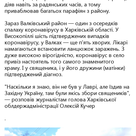
діяв навіть за радянських часів, а тому
приваблював багатьох парафіян з району.
Зараз Валківський район — один з осередків
спалаху коронавірусу в Харківській області. У
Високопіллі шість підтверджених випадків
коронавірусу, у Валках — ще п'ять хворих. Лікарі
намагаються встановити ланцюжок заражень. З
дуже високою вірогідністю, коронавірус в село
привіз настоятель того самого знаменитого
храму. І у священика, і у його дружини (матінки)
підтверджений діагноз.
"Наскільки я знаю, він не був у Лаврі, але їздив на
Західну Україну, там були якісь збори священиків",
— розповів журналістам голова Харківської
облдержадміністрації Олексій Кучер
.