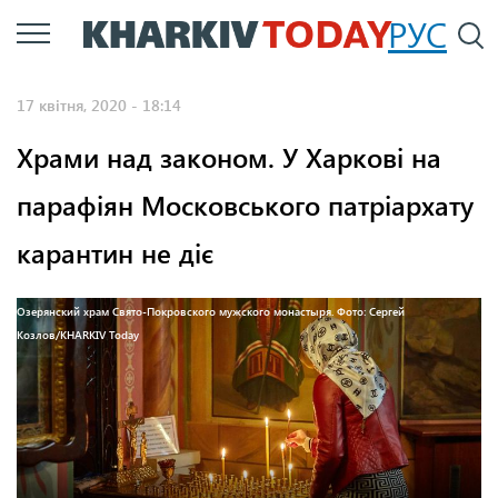
Перейти
РУС
П
до
основного
17 квітня, 2020 - 18:14
вмісту
Храми над законом. У Харкові на
парафіян Московського патріархату
карантин не діє
Озерянский храм Свято-Покровского мужского монастыря. Фото: Сергей
Козлов/KHARKIV Today