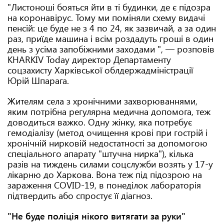
"Листоноші бояться йти в ті будинки, де є підозра
на коронавірус. Тому ми поміняли схему видачі
пенсій: це буде не з 4 по 24, як зазвичай, а за один
раз, приїде машина і всім роздадуть гроші в один
день з усіма запобіжними заходами ", — розповів
KHARKIV Today директор Департаменту
соцзахисту Харківської облдержадміністрації
Юрій Шпарага.
Жителям села з хронічними захворюваннями,
яким потрібна регулярна медична допомога, теж
доводиться важко. Одну жінку, яка потребує
гемодіалізу (метод очищення крові при гострій і
хронічній нирковій недостатності за допомогою
спеціального апарату "штучна нирка"), кілька
разів на тиждень силами соцслужби возять у 17-у
лікарню до Харкова. Вона теж під підозрою на
зараження COVID-19, в понеділок лабораторія
підтвердить або спростує її діагноз.
"Не буде поліція нікого витягати за руки"