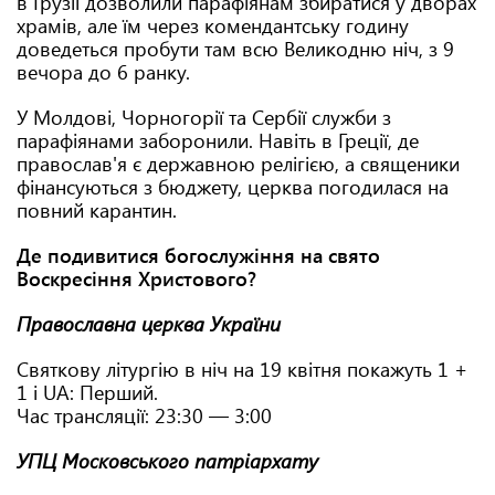
в Грузії дозволили парафіянам збиратися у дворах
храмів, але їм через комендантську годину
доведеться пробути там всю Великодню ніч, з 9
вечора до 6 ранку.
У Молдові, Чорногорії та Сербії служби з
парафіянами заборонили. Навіть в Греції, де
православ'я є державною релігією, а священики
фінансуються з бюджету, церква погодилася на
повний карантин.
Де подивитися богослужіння на свято
Воскресіння Христового?
Православна церква України
Святкову літургію в ніч на 19 квітня покажуть 1 +
1 і UA: Перший.
Час трансляції: 23:30 — 3:00
УПЦ Московського патріархату