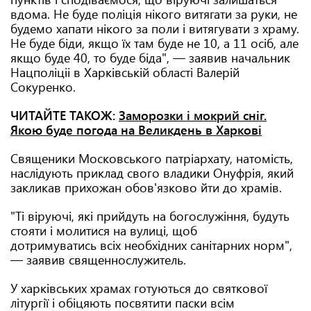
вдома. Не буде поліція нікого витягати за руки, не
будемо хапати нікого за поли і витягувати з храму.
Не буде біди, якщо їх там буде не 10, а 11 осіб, але
якщо буде 40, то буде біда", — заявив начальник
Нацполіціі в Харківській області Валерій
Сокуренко.
ЧИТАЙТЕ ТАКОЖ:
Заморозки і мокрий сніг.
Якою буде погода на Великдень в Харкові
Священики Московського патріархату, натомість,
наслідують приклад свого владики Онуфрія, який
закликав прихожан обов'язково йти до храмів.
"Ті віруючі, які прийдуть на богослужіння, будуть
стояти і молитися на вулиці, щоб
дотримуватись всіх необхідних санітарних норм",
— заявив священнослужитель.
У харківських храмах готуються до святкової
літургії і обіцяють посвятити паски всім