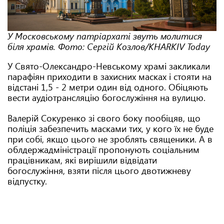
У Московському патріархаті звуть молитися
біля храмів. Фото: Сергій Козлов/KHARKIV Today
У Свято-Олександро-Невському храмі закликали
парафіян приходити в захисних масках і стояти на
відстані 1,5 - 2 метри один від одного. Обіцяють
вести аудіотрансляцію богослужіння на вулицю.
Валерій Сокуренко зі свого боку пообіцяв, що
поліція забезпечить масками тих, у кого їх не буде
при собі, якщо цього не зроблять священики. А в
облдержадміністрації пропонують соціальним
працівникам, які вирішили відвідати
богослужіння, взяти після цього двотижневу
відпустку.