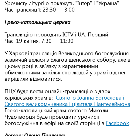
Урочисту літургію покажуть "Інтер" і "Україна"
Час трансляції: 23:30 — 3:00
Греко-католицька церква
Трансляцію проводять ICTV і UA: Перший
Час: 19 квітня, 7:30 — 11:30
У Харкові трансляція Великоднього богослужіння
зазвичай велася з Благовіщенського собору, але в
цьому році в зв'язку з карантинними
обмеженнями за кількістю людей у храмі від неї
вирішили відмовитися.
ПЦУ буде вести онлайн-трансляцію з двох
харківських храмів:
Святого Іоанна Богослова і
Святого великомученика і цілителя Пантелеймона
Греко-католицький храм святого Миколи
Чудотворця буде проводити урочисті
богослужіння в ефірі на своїй сторінці в
Facebook
.
Автор: Олена Павленко