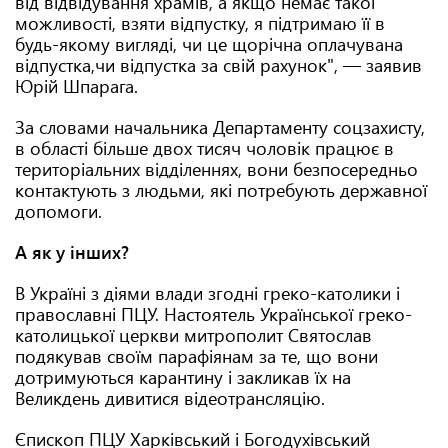
від відвідування храмів, а якщо немає такої
можливості, взяти відпустку, я підтримаю її в
будь-якому вигляді, чи це щорічна оплачувана
відпустка,чи відпустка за свій рахунок", — заявив
Юрій Шпарага.
За словами начальника Департаменту соцзахисту,
в області більше двох тисяч чоловік працює в
територіальних відділеннях, вони безпосередньо
контактують з людьми, які потребують державної
допомоги.
А як у інших?
В Україні з діями влади згодні греко-католики і
православні ПЦУ. Настоятель Української греко-
католицької церкви митрополит Святослав
подякував своїм парафіянам за те, що вони
дотримуються карантину і закликав їх на
Великдень дивитися відеотрансляцію.
Єпископ ПЦУ Харківський і Богодухівський